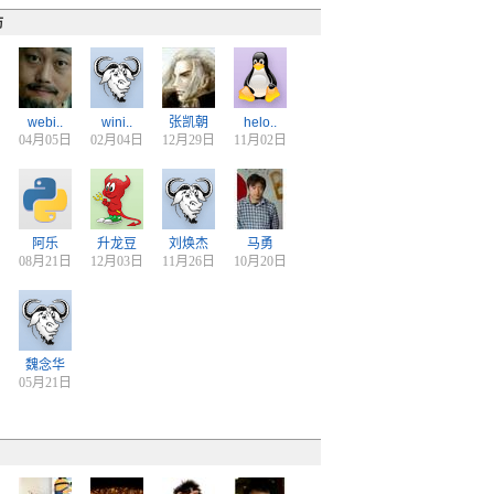
访
webi..
wini..
张凯朝
helo..
04月05日
02月04日
12月29日
11月02日
阿乐
升龙豆
刘焕杰
马勇
08月21日
12月03日
11月26日
10月20日
魏念华
05月21日