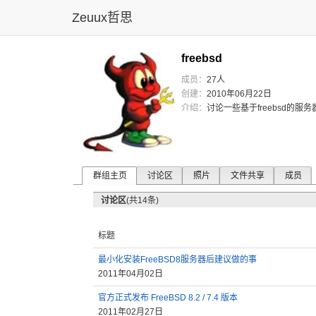
Zeuux哲思
freebsd
成员：
27人
创建：
2010年06月22日
介绍：
讨论一些基
于free
bsd的服
务
群组主页
讨论区
照片
文件共享
成员
讨论区
(共14条)
标题
最小化安装FreeBSD8服务器后建议做的事
2011年04月02日
官方正式发布 FreeBSD 8.2 / 7.4 版本
2011年02月27日