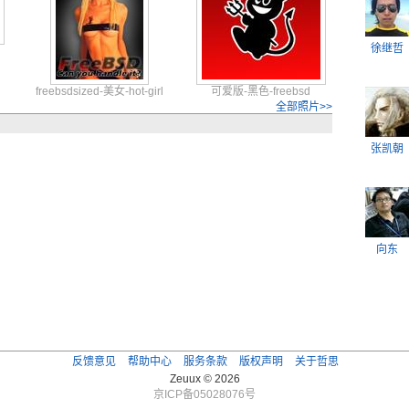
徐继哲
freeb
sdsiz
ed-美女
-hot-
girl
可爱版-黑色-freebsd
全部照片>>
张凯朝
向东
反馈意见
帮助中心
服务条款
版权声明
关于哲思
Zeuux © 2026
京ICP备05028076号