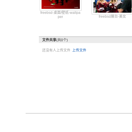
freeb
sd-桌面
/壁纸-w
allpa
freebsd展台-美女
per
文件共享
(共0个)
还没有人上传文件
上传文件