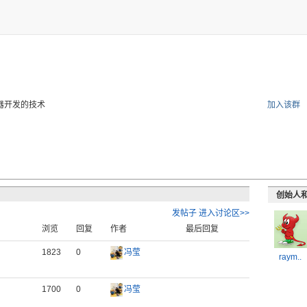
器开发的
技术
加入该群
创始人
发帖子
进入讨论区>>
浏览
回复
作者
最后回复
1823
0
冯莹
raym..
1700
0
冯莹