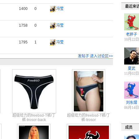
最近来
1400
0
冯莹
1758
0
冯莹
老胖子
10月22日
1795
1
冯莹
发帖子
进入讨论区>>
夏武
11月02日
刘东熠
06月14日
超级给力的
freeb
sd-T裤
/丁
超级给力的
freeb
sd-T裤
/丁
裤-t
rosor
-back
裤-t
rosor
成员