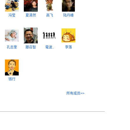
冯莹
夏清然
高飞
陆丹峰
孔志奎
滕召智
電波..
李落
钱行
所有成员>>