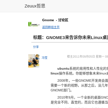
Zeuux哲思
Gnome
- 讨论区
返回群组主页
标题：GNOME
3来告诉你
未来Lin
ux
分享
楼主
2011年09月05日 星期一 08
冯莹
ubuntu
系统的易用性和人性化的
linux
操作系统。你能够想象未来linu
2008年，一些GNOME开发商会
需要一个新的视野。从那之后，没几年
GNOME部门。
2010年9月，一个全新的桌面G
是完全不同、直觉的，而且它也遵循当前