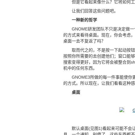
但是它看起来像什么？它将如何工
让我们回答这些问题吧。
一种新的哲学
GNOME研发团队不只是决定做
的方式来看待桌面。现在，你会考虑，
桌面一去不复返了吗？
取而代之的，不是按一下起动按钮
按照你所需要的去创建他们；窗口能够
搜索变得更好，因为它将会被整合到sh
机中的任何东西。
GNOME3所做的每一件事能使
的方式。所以现在，让我们看看这种感
桌面
默认桌面(见图1)看起来可能不
具、一个通知。别傻了，这些东西都不