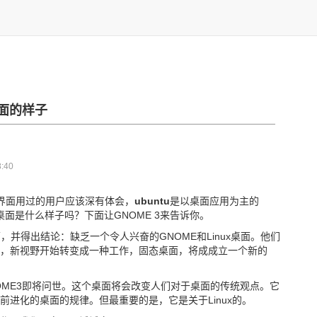
桌面的
样子
:40
界面用过的用户应该深有体会，
ubuntu
是以桌面应用为主的
x桌面是什么样子吗？下面让GNOME 3来告诉你。
面，并得出结论：缺乏一个令人兴奋的GNOME和Linux桌面。他们
，新视野开始转变成一种工作，固态桌面，将成成立一个新的
NOME3即将问世。这个桌面将会改变人们对于桌面的传统观点。它
进化的桌面的规律。但最重要的是，它是关于Linux的。