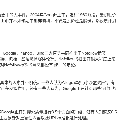
史中的大事件。2004年Google上市，发行1960万股，最初股价
，上市并不如预期中那样顺利，不管是股价还是股份，都较原计划
ogle，Yahoo，Bing三大巨头共同推出了Nofollow标签。
圾链接，包括一些垃圾博客评论等。Nofollow的推出在很大程度上影
ofollow标签的意义都没有 统一的定论。
体的因素并不明确。一些人认为Allegra牵扯到“沙盒效应”，有
I)”正在发挥作用，还有一些人认为，Google正在针对那些“可疑”的
s等人)宣称Google正在对搜索质量进行3.5个方面的升级，没有人知道这0.5
on主要是针对重复性内容以及URL标准化进行处理。