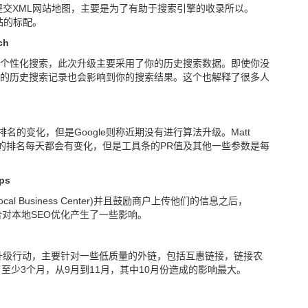
台提交XML网站地图，主要是为了有助于搜索引擎的收录所以。
网站的标配。
ch
个性化搜索，此次升级主要采用了你的历史搜索数据。即使你没
的历史搜索记录也会影响到你的搜索结果。这个也解释了很多人
名的变化，但是Google则称近期没有进行算法升级。Matt
ogle的排名每天都会有变化，但是工具条的PR值及其他一些参数是每
ps
al Business Center)并且鼓励商户上传他们的信息之后，
整合对本地SEO优化产生了一些影响。
大的升级行动，主要针对一些低质量的外链，包括互惠链接，链接农
了至少3个月，从9月到11月，其中10月份造成的影响最大。