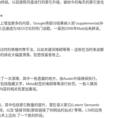
itz升级走向终结。以前按照月度进行的索引升级，被如今的每天的索引变化
ex
更多的内容，Google将部分结果纳入到“supplemental(补
l”的意义迅速成为SEO讨论的热门话题。一直到2006年Matt出来辟谣，
过时的黑帽作弊手法，比如关键词堆砌等等 – 这些在当时来说都
站的排名大幅度滑落，狂怒惊喜皆有之。
术做了一次清理，其中一些遗漏的地方，由Austin升级继续执行。
， 包括隐藏文字，Meta标签的堆砌等等进行处罚。一些人猜测
，对于内容的相关性更加重视。
，其中包括索引数量的提升，潜在语义索引(Latent Semantic
关性的重视，以及“链接邻居(那些链接了你网站的站点)”等等。LSI的应用
的技术上迈向 了一个新的阶段。