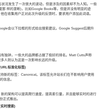
的排名状况发生了一次很大的波动，但是涉及的因素却不为人知。一些
那 样的垄断)，比如Google Books等，但是并没有明显的迹
Cutt，他在收集用户正对此次升级的反馈时，要求用户添加此词语。
le会以下拉框的形式给出搜索建议。Google Suggest后期升
情有独钟，一些大的品牌都占据了极好的排名。Matt Cutts声称
但是很多人则认为这是一次影响长远的升级。
Tag(URL标准化标签)
同宣称支持新的标签：Canonical。该标签允许站长们在不影响用户使用
L的信息。
览版，新的架构可以提高爬行速度，提高索引量，并且能够实时的进行
月份正式推出。
ch(实时搜索)