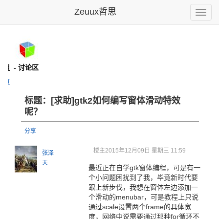
Zeuux哲思
Toggle
naviga
论组
- 讨论区
主页
标题：[求助]g
tk2如何
编写窗体滑
动特效
呢？
分享
楼主
2015年12月09日 星期三 11:59
张泽
天
最近正在自学gtk窗体编程，可是有一
个小问题困扰到了我，毕竟新时代要
跟上新步伐，我想在窗体左边添加一
个滑动的menubar，可是教程上只说
通过scale设置两个frame的具体宽
度，网络中说需要通过那种for循环不