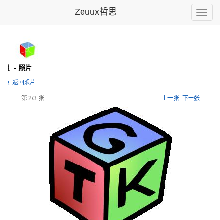
Zeuux哲思
Toggle
naviga
论组
- 照片
主页
返回照片
第 2/3 张
上一张
下一张