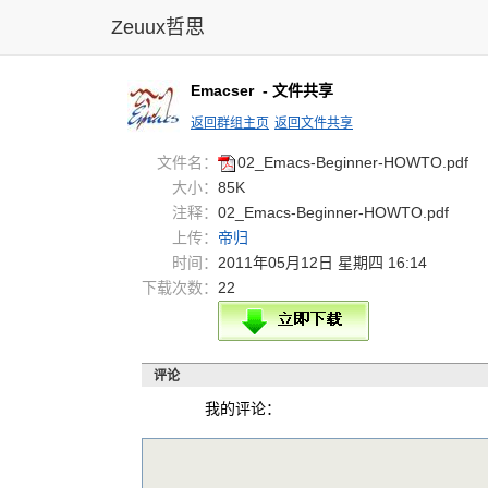
Zeuux哲思
Emacser
- 文件共享
返回群组主页
返回文件共享
文件名：
02_Em
acs-B
eginn
er-HO
WTO.p
df
大小：
85K
注释：
02_Emacs-Beginner-HOWTO.pdf
上传：
帝归
时间：
2011年05月12日 星期四 16:14
下载次数：
22
评论
我的评论：