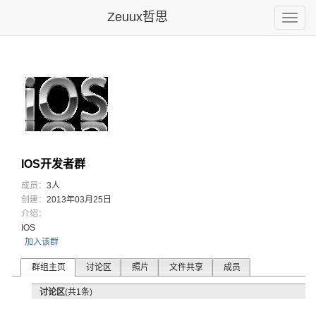
Zeuux哲思
Toggle
naviga
IOS开发者群
成员：
3人
创建：
2013年03月25日
介绍：
IOS
加入该群
群组主页
讨论区
照片
文件共享
成员
讨论区
(共1条)