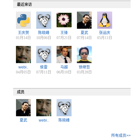
最近来访
王庆贺
陈晓峰
王锋
夏武
张运庆
01月14日
10月06日
07月21日
07月14日
05月11日
webi..
侯雷
马越
徐继哲
04月05日
07月11日
06月10日
03月28日
成员
夏武
webi..
陈晓峰
所有成员>>