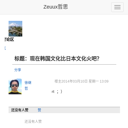
Zeuux哲思
Toggle
naviga
- 讨论区
主页
标题：现在韩国文化比日本文化火吧？
分享
楼主
2014年03月10日 星期一 13:09
徐继
哲
rt ；）
还没有人赞
赞
还没有人赞