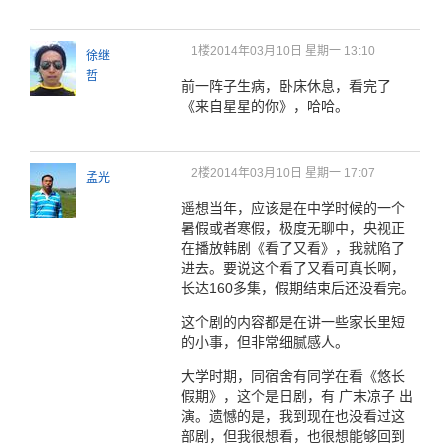
1楼
2014年03月10日 星期一 13:10
徐继
哲
前一阵子生病，卧床休息，看完了
《来自星星的你》，哈哈。
2楼
2014年03月10日 星期一 17:07
孟光
遥想当年，应该是在中学时候的一个
暑假或者寒假，极度无聊中，央视正
在播放韩剧《看了又看》，我就陷了
进去。要说这个看了又看可真长啊，
长达160多集，假期结束后还没看完。
这个剧的内容都是在讲一些家长里短
的小事，但非常细腻感人。
大学时期，同宿舍有同学在看《悠长
假期》，这个是日剧，有 广末凉子 出
演。遗憾的是，我到现在也没看过这
部剧，但我很想看，也很想能够回到