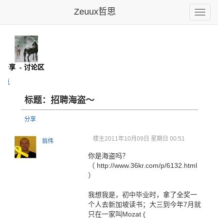
Zeuux哲思
Toggle
naviga
息分享
- 讨论区
主页
标题：招聘海盗～
分享
楼主
2011年10月09日 星期日 00:51
翁伟
你是海盗吗？
（ http://www.36kr.com/p/6132.html
）
我想我是，初中毕业时，拿了全奖一
个人去新加坡读书；大三到今年7月就
只在一家叫Mozat (