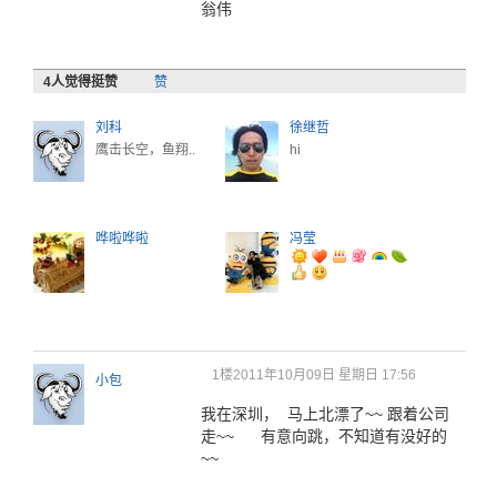
翁伟
4
人觉得挺赞
赞
刘科
徐继哲
鹰击长空，鱼翔..
hi
哗啦哗啦
冯莹
1楼
2011年10月09日 星期日 17:56
小包
我在深圳， 马上北漂了~~ 跟着公司
走~~ 有意向跳，不知道有没好的
~~