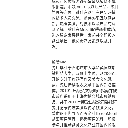
成员，负责服务器端全面底层技术框
架搭建，带领.net团队以及产品、项目
管理等方面。翁伟喜欢与有创新热情
的技术人员交流。翁伟热衷互联网创
新，热爱美食，对技术以及产品有深
刻了解。翁伟在Mozat取得商业成功，
进入稳定发展期后，发起并全职投入
创业项目；他负责产品策划以及开
发。
编辑MM
先后毕业于香港城市大学和英国威斯
敏斯特大学，双硕士学位，从2005年
开始专注于旅游写作及美食文化观
察，先后持续发表文章于国内知名媒
体，2010年出版英文版城市指南并被
市政府采用于上海世博会城市展馆展
品，并于2011年接受出版公司委托研
究并记录传统美食以传承饮食文化。
曾供职于世界五百强企业ExxonMobil
从事项目管理，熟悉项目流程，积极
参与并推动创意文化产业在国内的发