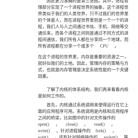
因此更为准确的是第三张图。其中，进程管
理部分实现了一个进程世界的抽象，这个进程世
界类似于我们的人类世界，只不过我们的世界里
的个体是人，而在进程世界里则是一个一个的进
程，我们人与人之间通过书信、手机、网络等交
通往来，而各个进程之间则是通过不同方式的进
程间通信，我们所有人都在分享同一个地球，而
所有进程都在分享一个或多个
CPU
。
在这个进程的世界里，内存是重要的资源之一，
就好似我们的土地。因此，管理内存的策略与方
式，也就是内存管理是决定系统性能的一个关键
因素。
了解了内核的体系结构，我们再来看看内核
是如何工作的。
首先，内核通过系统调用来使得运行在它上
面的应用程序可用。系统调用是内核和应用程序
之间的桥梁，比如图中的针对文件操作的
open()
，
close()
，
read()
，
write()
，针对进程操作的
fork()
，
wait()
，还有针对网络操作的
socket()
等