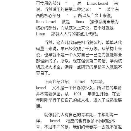
可食用的部分
”
，对
Linux kernel
来
说，当然适用的是第二种定义：
“
某个东
西的核心部分
”
。所以从广义上来说，
linux kernel
就是
linux
操作系统里最为
核心的部分，而从狭义上来说，它不过就是
Linus
那群人人写的那点儿代码。
当然，这点儿代码是相当复杂的，单单从代
码量上来说，早已经突破了千万级。从结构上来
说，也早就不是一个人穷自己一己之力就能够全
部理解的了。所以，现在强调第二句话：学内核
切忌求大求全，选择一点研究的足够深入就很不
容易了。
下面介绍介绍
kernel
的年龄，
kernel
又不是一个怀春的少女，所以它的年龄
并不需要保密，从
1991
年诞生开始，在去
年刚刚举行了它自己的成人礼，进入了成熟发展
期。
就像我们人有自己的青春期、中年期等一
样，
kernel
相应的也有很多不同的版本
号，不过不同的是，我们的青春期一去就不复返