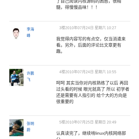
了自己阅读内核源码的困惑，很精
髓，得慢慢品味！！！
3楼
2010年07月24日 星期六 10:27
李海
峰
我觉得内容写的有点空，仅当消遣来
看。另外，后面的评论比文章更有
趣。
4楼
2010年07月24日 星期六 10:55
许鹏
飞
呵呵 其实当你对内核熟练了以后 再回
过头看的时候 眼光就高了 所以 初学者
还是需要有人指引的 给个大的方向是
很重要的
5楼
2010年07月25日 星期日 20:49
张明
蔚
认真读完了，继续啃linux内核网络部