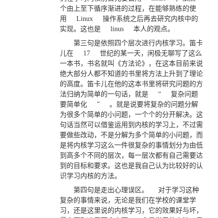
个由上至下循序渐进的过程，在能够熟练的使
用
Linux
操作系统之后再去研究内核中的
实现。这也是
linus
本人的观点。
第三句是依照四个层次进行内核学习。笛卡
儿在
17
世纪的某一天，闲极无聊写了这么
一本书，书名就叫《方法论》，在这本目前来说
绝大部分人都不知道的书里将方法上升到了理论
的高度。笛卡儿在他的这本书里将研究问题的方
法归纳为简单的一句话，就是
“
复杂问题
要简单化
”
。就是说要将复杂的问题分解
为很多个简单的小问题，一个个的分开解决。这
句话当然可以借鉴运用到内核的学习上，不过需
要做些改动，不是分解为多个简单的小问题，而
是将内核学习这么一件很复杂的事情划分为由低
到高多个不同的层次，每一层次都有自己需要达
到的目标和要求。这也是我自己认为比较好的认
识学习内核的方法。
第四句是走出心理误区。
对于学习这种
复杂的事情来说，无论是我们在学校的课堂学
习，还是这里说的内核学习，它的效果好与坏，