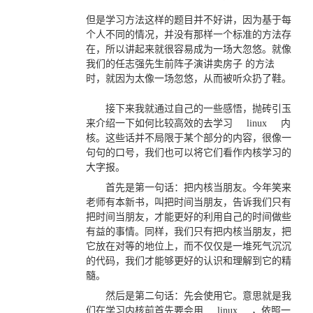
但是学习方法这样的题目并不好讲，因为基于每
个人不同的情况，并没有那样一个标准的方法存
在，所以讲起来就很容易成为一场大忽悠。就像
我们的任志强先生前阵子演讲卖房子 的方法
时，就因为太像一场忽悠，从而被听众扔了鞋。
接下来我就通过自己的一些感悟，抛砖引玉
来介绍一下如何比较高效的去学习
linux
内
核。这些话并不局限于某个部分的内容，很像一
句句的口号，我们也可以将它们看作内核学习的
大字报。
首先是第一句话：把内核当朋友。今年笑来
老师有本新书，叫把时间当朋友，告诉我们只有
把时间当朋友，才能更好的利用自己的时间做些
有益的事情。同样，我们只有把内核当朋友，把
它放在对等的地位上，而不仅仅是一堆死气沉沉
的代码，我们才能够更好的认识和理解到它的精
髓。
然后是第二句话：先会使用它。意思就是我
们在学习内核前首先要会用
linux
，依照一