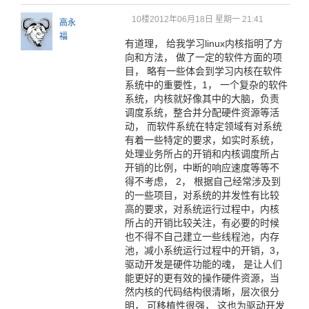
10楼
2012年06月18日 星期一 21:41
高永
福
有道理， 给我学习linux内核指明了方
向和方法， 做了一定的软件方面的项
目， 略有一些体会到学习内核在软件
系统中的重要性，1， 一个复杂的软件
系统，内核就好像其中的大脑，负责
调度系统，整合并分配硬件资源等活
动， 而软件系统在特定领域有对系统
有着一些特定的要求，如实时系统，
处理业务所占的开销和内核调度所占
开销的比例，中断的响应速度等等不
得不考虑， 2， 根据自己经常涉及到
的一些项目，对系统的并发性有比较
高的要求，对系统运行过程中，内核
所占的开销比较关注，有必要的时候
也不得不自己建立一些线程池，内存
池，减小系统运行过程中的开销，3，
驱动开发是硬件功能的魂， 是让人们
能更好的更有效的操作硬件资源，当
然内核的代码结构很清晰，层次很分
明， 可移植性很强， 这也为驱动开发