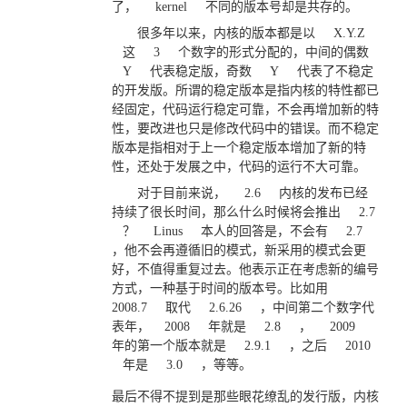
了，
kernel
不同的版本号却是共存的。
很多年以来，内核的版本都是以
X.Y.Z
这
3
个数字的形式分配的，中间的偶数
Y
代表稳定版，奇数
Y
代表了不稳定
的开发版。所谓的稳定版本是指内核的特性都已
经固定，代码运行稳定可靠，不会再增加新的特
性，要改进也只是修改代码中的错误。而不稳定
版本是指相对于上一个稳定版本增加了新的特
性，还处于发展之中，代码的运行不大可靠。
对于目前来说，
2.6
内核的发布已经
持续了很长时间，那么什么时候将会推出
2.7
？
Linus
本人的回答是，不会有
2.7
，他不会再遵循旧的模式，新采用的模式会更
好，不值得重复过去。他表示正在考虑新的编号
方式，一种基于时间的版本号。比如用
2008.7
取代
2.6.26
，中间第二个数字代
表年，
2008
年就是
2.8
，
2009
年的第一个版本就是
2.9.1
，之后
2010
年是
3.0
，等等。
最后不得不提到是那些眼花缭乱的发行版，内核