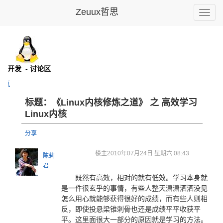
Zeuux哲思
Toggle
naviga
x内核开发
- 讨论区
主页
标题：《Linux内核修炼之道》 之 高效学习
Linux内核
分享
楼主
2010年07月24日 星期六 08:43
陈莉
君
既然有高效，相对的就有低效。学习本身就
是一件很玄乎的事情，有些人整天潇潇洒洒没见
怎么用心就能够获得很好的成绩，而有些人则相
反，即使投悬梁锥刺骨也还是成绩平平收获平
平。这里面很大一部分的原因就是学习的方法。