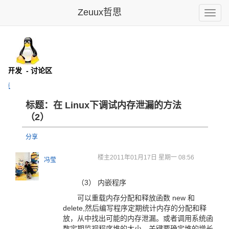
Zeuux哲思
Toggle
naviga
x内核开发
- 讨论区
主页
标题：在 Linux下调试内存泄漏的方法
（2）
分享
楼主
2011年01月17日 星期一 08:56
冯莹
（3） 内嵌程序
可以重载内存分配和释放函数 new 和
delete,然后编写程序定期统计内存的分配和释
放，从中找出可能的内存泄漏。或者调用系统函
数定期监视程序堆的大小，关键要确定堆的增长