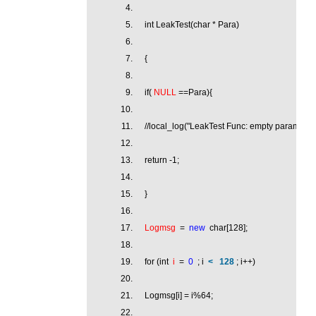
int LeakTest(char * Para)
{
if(
NULL
==Para){
//local_log("LeakTest Func: empty parameter
return -1;
}
Logmsg
=
new
char[128];
for (int
i
=
0
; i
<
128
; i++)
Logmsg[i] = i%64;