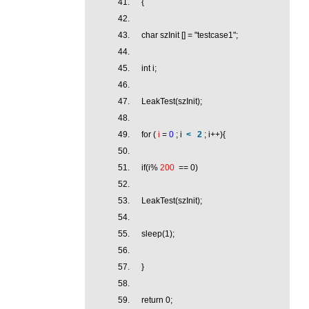
{
char szInit [] = "testcase1";
int i;
LeakTest(szInit);
for (
i
=
0
; i
<
2
; i++){
if(i%
200
== 0)
LeakTest(szInit);
sleep(1);
}
return 0;