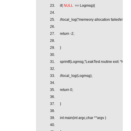
if(
NULL
== Logmsg){
//local_log("memeory allocation failed\n");
return -2;
}
sprintf(Logmsg,"LeakTest routine exit: '%s'.\n
//local_log(Logmsg);
return 0;
}
int main(int argc,char **argv )