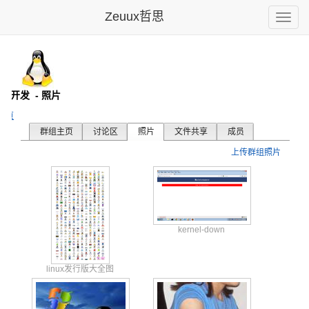
Zeuux哲思
Toggle
naviga
x内核开发
- 照片
主页
群组主页
讨论区
照片
文件共享
成员
上传群组照片
kernel-down
linux发行版大全图