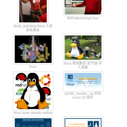
BillGatesUsingLinux
Body_
paint
ing-l
inux-
人体
彩绘美
女
linux-草地聚会-充气球-令
linux
人羡慕
lp20th_header_cg-庆祝
Linux 20 周岁
linux
-suse
-ubun
tu-re
dhat