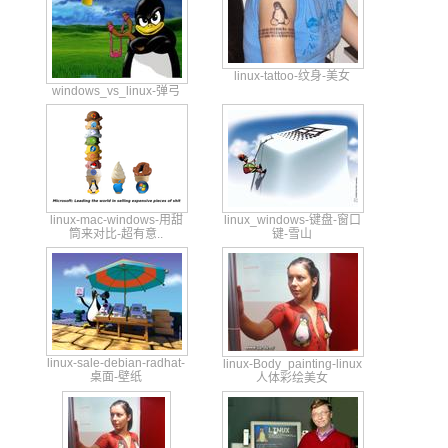
linux-tattoo-纹身-美女
windows_vs_linux-弹弓
linux
-mac-
windo
ws-用甜
linux
_wind
ows-键
盘-窗口
筒来对比-
超有意..
键
-雪山
linux
-sale
-debi
an-ra
dhat-
linux
-Body
_pain
ting-
linux
桌面-壁纸
人体彩绘美
女