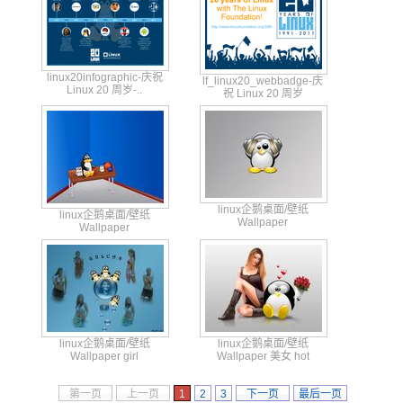
linux
20inf
ograp
hic-庆
祝
lf_li
nux20
_webb
adge-
庆
Linux 20 周岁-..
祝 Linux 20 周岁
linux企鹅桌面/壁纸
linux企鹅桌面/壁纸
Wallpaper
Wallpaper
linux企鹅桌面/壁纸
linux企鹅桌面/壁纸
Wallpaper girl
Wallpaper 美女 hot
第一页
上一页
1
2
3
下一页
最后一页