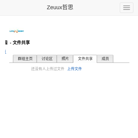
Zeuux哲思
Toggle
naviga
伊甸园
- 文件共享
主页
群组主页
讨论区
照片
文件共享
成员
还没有人上传过文件
上传文件