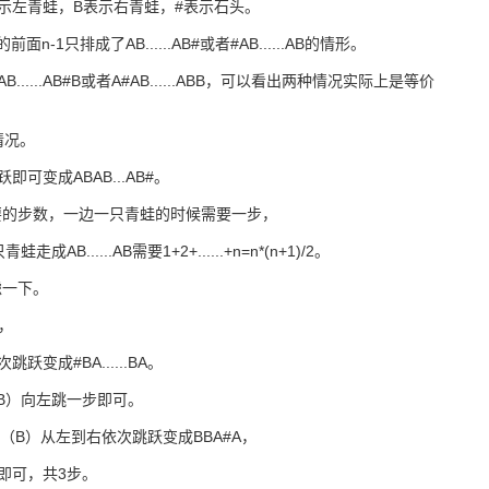
示左青蛙，B表示右青蛙，#表示石头。
-1只排成了AB......AB#或者#AB......AB的情形。
....AB#B或者A#AB......ABB，可以看出两种情况实际上是等价
的情况。
可变成ABAB...AB#。
要的步数，一边一只青蛙的时候需要一步，
AB......AB需要1+2+......+n=n*(n+1)/2。
虑一下。
A，
变成#BA......BA。
（B）向左跳一步即可。
蛙（B）从左到右依次跳跃变成BBA#A，
即可，共3步。