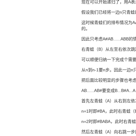
现在可以开始递归了，用A表
假设我们已经将一边n只青蛙的前面n
这时候青蛙们的排布情况为AAB..
的。
因此只考虑A#AB......ABB
右青蛙（B）从左至右依次跳跃即
可以顺便归纳一下完成个需
从n到n-1要n步。因此一边n只青蛙走成
把后面比较明显的步骤也考
AB......AB#要变成B...B#A...
首先左青蛙（A）从右到左依次跳跃
n=1时即#BA，此时右青蛙
n=2时即#BABA，此时右青
然后左青蛙（A）向右跳一步