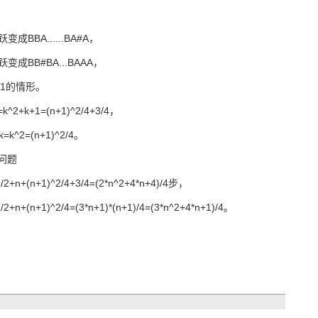
BBA......BA#A，
BB#BA...BAAA，
=1的情形。
^2+k+1=(n+1)^2/4+3/4，
=k^2=(n+1)^2/4。
问题
+(n+1)^2/4+3/4=(2*n^2+4*n+4)/4步，
(n+1)^2/4=(3*n+1)*(n+1)/4=(3*n^2+4*n+1)/4。