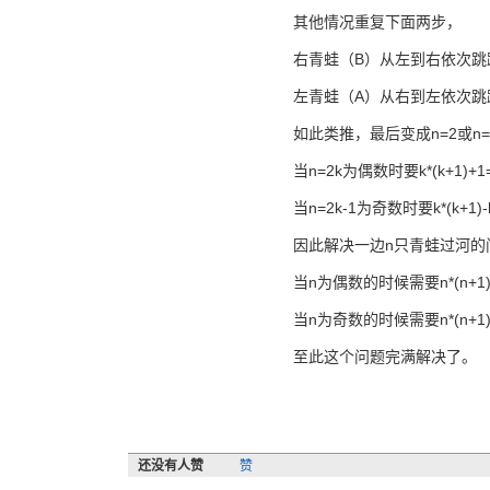
其他情况重复下面两步，
右青蛙（B）从左到右依次跳跃变成
左青蛙（A）从右到左依次跳跃变成
如此类推，最后变成n=2或n
当n=2k为偶数时要k*(k+1)+1=k
当n=2k-1为奇数时要k*(k+1)-k
因此解决一边n只青蛙过河的
当n为偶数的时候需要n*(n+1)/2+n
当n为奇数的时候需要n*(n+1)/2+n+
至此这个问题完满解决了。
还没有人赞
赞