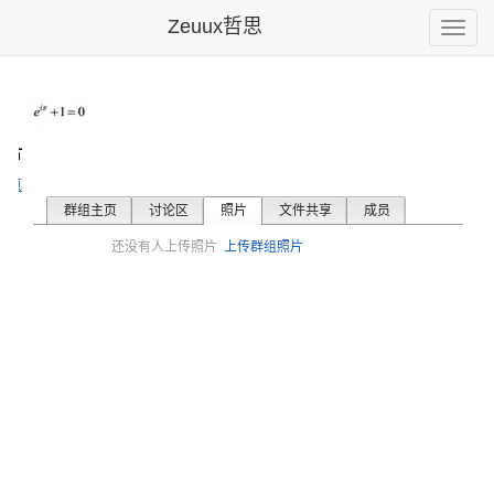
Zeuux哲思
Toggle
naviga
照片
主页
群组主页
讨论区
照片
文件共享
成员
还没有人上传照片
上传群组照片