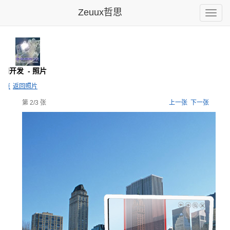
Zeuux哲思
Toggle
naviga
联网开发
- 照片
主页
返回照片
第 2/3 张
上一张
下一张