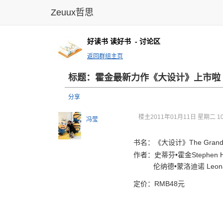
Zeuux哲思
好读书 读好书
- 讨论区
返回群组主页
标题：霍金最新力作《大设计》上市啦
分享
楼主
2011年01月11日 星期二 10
冯莹
书名：《大设计》The Grand 
作者：史蒂芬•霍金Stephen H
伦纳德•蒙洛迪诺 Leonard 
定价：RMB48元