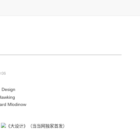
:06
Design
awking
Mlodinow