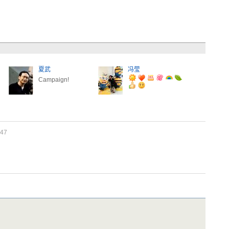
夏武
冯莹
Campaign!
47