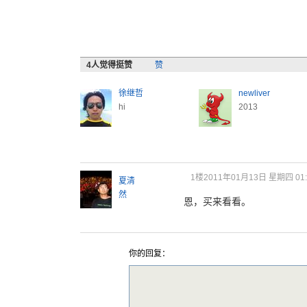
4
人觉得挺赞
赞
徐继哲
newliver
hi
2013
1楼
2011年01月13日 星期四 01:
夏清
然
恩，买来看看。
你的回复：