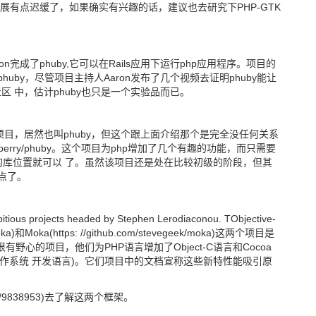
展有点迟缓了，如果确实有兴趣的话，建议也去研究下PHP-GTK
erson完成了phuby,它可以在Rails应用下运行php应用程序。项目的
derlove/phuby，尽管项目主持人Aaron发布了几个视频去证明phuby能让
ls社区 中，估计phuby也只是一个实验品而已。
名的项目，居然也叫phuby，但这个跟上面介绍那个是完全没任何关系
m /huberry/phuby。这个项目为php增加了几个有趣的功能，而只需要
向phuby的库位置就可以 了。虽然该项目还是处在比较初级的阶段，但其
特点了。
tious projects headed by Stephen Lerodiaconou. TObjective-
/moka)和Moka(https: //github.com/stevegeek/moka)这两个项目是
领研发的很有野心的项目，他们为PHP语言增加了Object-C语言和Cocoa
作系统
开发语言)。它们项目中的文档宣称这些新特性能吸引原
om/9838953)去了解这两个框架。