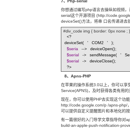
7、Php-serial
你想通过编写php语言去操纵如视频，
serial这个开源项目 (http://code.
deviceSet()方法，将串 口名
#div_code img { border: 0px none ; 
<?
deviceSet(
'
COM2
'
);
$seria
-->
deviceOpen();
$serial
->
sendMessage(
'
Se
$serial
->
deviceClose();
?>
8、Apns-PHP
在苹果的操作系统3.0以上，你可以享受到苹果
Service(APNS)，及时获得各类有用
现在，你可以使用PHP去实现这个功能了
http://code.google.com/p /
可以提供自定义提醒图片和本地化的按
有一篇很好的入门导学文章指导你对apns-php的学习
build-an-apple-push-notification-provid