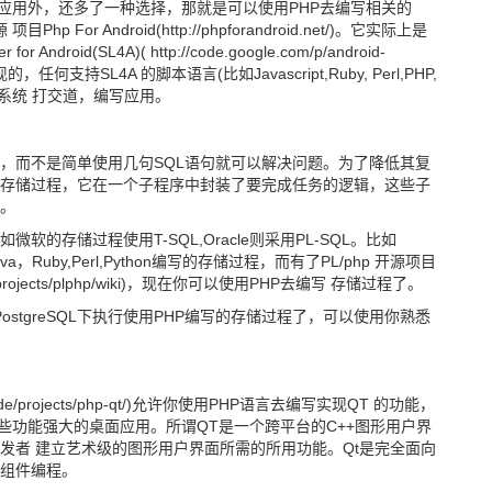
oid应用外，还多了一种选择，那就是可以使用PHP去编写相关的
 For Android(http://phpforandroid.net/)。它实际上是
Android(SL4A)( http://code.google.com/p/android-
实现的，任何支持SL4A 的脚本语言(比如Javascript,Ruby, Perl,PHP,
系统
打交道，编写应用。
，而不是简单使用几句SQL语句就可以解决问题。为了降低其复
存储过程，它在一个子程序中封装了要完成任务的逻辑，这些子
样。
软的存储过程使用T-SQL,Oracle则采用PL-SQL。比如
ava，Ruby,Perl,Python编写的存储过程，而有了PL/php 开源项目
t.com/projects/plphp/wiki)，现在你可以使用PHP去编写 存储过程了。
ostgreSQL下执行使用PHP编写的存储过程了，可以使用你熟悉
rlios.de/projects/php-qt/)允许你使用PHP语言去编写实现QT 的功能，
一些功能强大的桌面应用。所谓QT是一个跨平台的C++图形用户界
发者 建立艺术级的图形用户界面所需的所用功能。Qt是完全面向
组件编程。