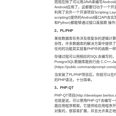
而现在除了可以用JAVA来编写Andr
Android应用了，这都要归功于一个开源 项目Php
利用了另外一个开源项目Scripting Layer for 
scripting/)提供的Android接口API去
和Python)都能够通过接口直接跟
操作
2、PL/PHP
某些数据库任务涉及很复杂的逻辑计算
杂性，许多数据库的解决方案中提供了
任何的功能其实就象PHP中的函数一
存储过程可以用相应的SQL去编写的，如微
PostgreSQL数据库能执行由 C,C++,J
(https://public.commandpromp
当安装了PL/PHP项目后，你就可以在P
的PHP语法，十分简单。
3、PHP-QT
PHP-QT项目(http://developer.be
也就是说，可以使用PHP-QT去编写
面应用程序框架。它提供给应用程序开
对象的，很容易扩展，并且允许真正地