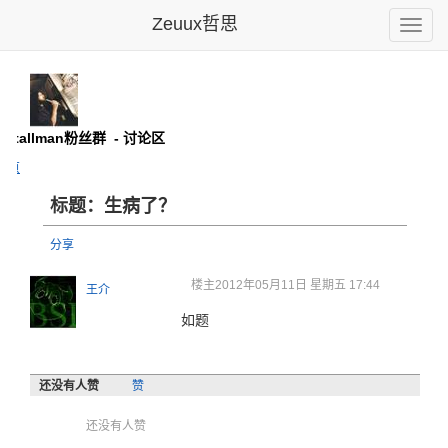
Zeuux哲思
Toggle
naviga
d Stallman粉丝群
- 讨论区
主页
标题：生病了？
分享
楼主
2012年05月11日 星期五 17:44
王介
如题
还没有人赞
赞
还没有人赞