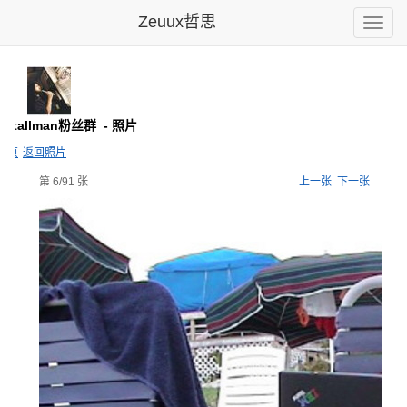
Zeuux哲思
Toggle
naviga
d Stallman粉丝群
- 照片
主页
返回照片
第 6/91 张
上一张
下一张