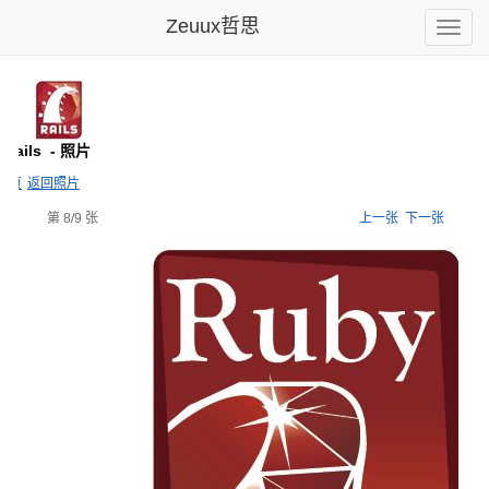
Zeuux哲思
Toggle
naviga
Rails
- 照片
主页
返回照片
第 8/9 张
上一张
下一张