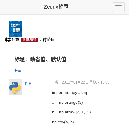
Zeuux哲思
Toggle
naviga
on和科学计算
- 讨论区
认证群组
主页
标题：缺省值、默认值
分享
楼主
2011年01月22日 星期六 10:55
刘冬
import numpy as np
a = np.arange(3)
b = np.array([2, 1, 3])
np.cov(a, b)