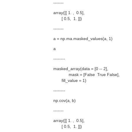
-------
array([[ 1. , 0.5],
[ 0.5, 1. ]])
-------
a = np.ma.masked_values(a, 1)
a
--------
masked_array(data = [0 -- 2],
mask = [False True False],
fill_value = 1)
--------
np.cov(a, b)
-------
array([[ 1. , 0.5],
[ 0.5, 1. ]])