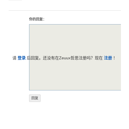
你的回复：
请
登录
后回复。还没有在Zeuux哲思注册吗？现在
注册
！
反馈意见
帮助中心
服务条款
版权声明
关于哲思