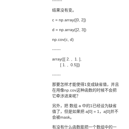
-------
结果没有变。
c = np.array([0, 2])
d = np.array([2, 3])
np.cov(c, d)
------
array([[ 2. , 1. ],
[ 1. , 0.5]])
------
那要怎样才能使得1变成缺省值，并且
在用像np.cov这种函数的时候不会把
它牵涉进来呢？
另外，把 数组 a 中的1已经设为缺省
值了，但是如果把 a[0] = 1，a[0]并不
会被mask。
有没有什么函数能把一个数组中的一