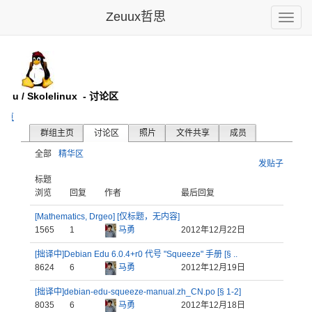
Zeuux哲思
Toggle
naviga
Edu / Skolelinux
- 讨论区
主页
群组主页
讨论区
照片
文件共享
成员
全部
精华区
发贴子
标题
浏览
回复
作者
最后回复
[Mathematics, Drgeo] [仅标题，无内容]
1565
1
马勇
2012年12月22日
[拙译中]Debian Edu 6.0.4+r0 代号 "Squeeze" 手册 [§ ..
8624
6
马勇
2012年12月19日
[拙译中]debian-edu-squeeze-manual.zh_CN.po [§ 1-2]
8035
6
马勇
2012年12月18日