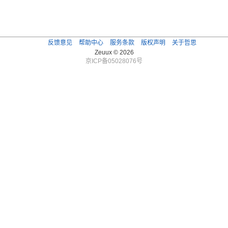
反馈意见
帮助中心
服务条款
版权声明
关于哲思
Zeuux © 2026
京ICP备05028076号