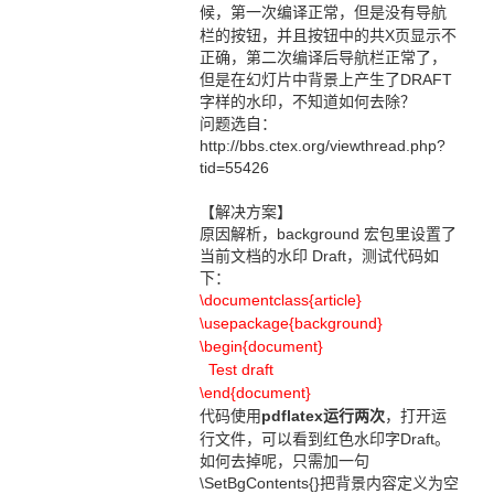
候，第一次
编译
正常，但是没有导航
栏的按钮，并且按钮中的共X页显示不
正确，第二次编译后导航栏正常了，
但是在幻灯片中背景上产生了DRAFT
字样的水印，不知道如何去除？
问题选自：
http://bbs.ctex.org/viewthread.php?
tid=55426
【解决方案】
原因解析，background 宏包里设置了
当前文档的水印 Draft，测试代码如
下：
\documentclass{article}
\usepackage{background}
\begin{document}
Test
draft
\end{document}
代码使用
pdflatex运行两次
，打开运
行文件，可以看到红色水印字Draft。
如何去掉呢，只需加一句
\SetBgContents{}把背景内容定义为空