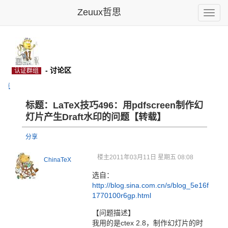
Zeuux哲思
Toggle
naviga
ina
- 讨论区
认证群组
主页
标题：LaTeX
技巧496
：用pdf
scree
n制作幻
灯
片产生Dr
aft水印
的问题【转
载】
分享
楼主
2011年03月11日 星期五 08:08
ChinaTeX
选自：
http://blog.sina.com.cn/s/blog_5e16f
1770100r6gp.html
【问题描述】
我用的是
ctex
2.8，制作幻灯片的时