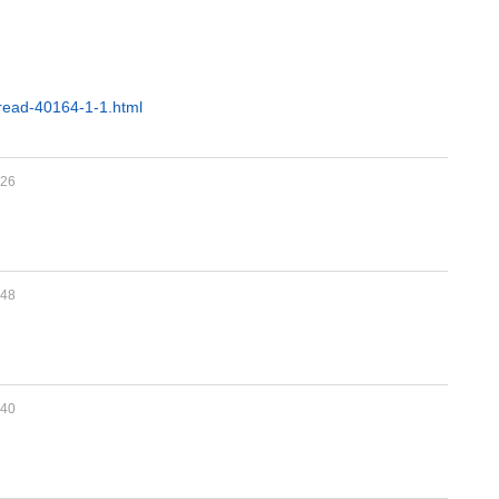
hread-40164-1-1.html
26
。
48
40