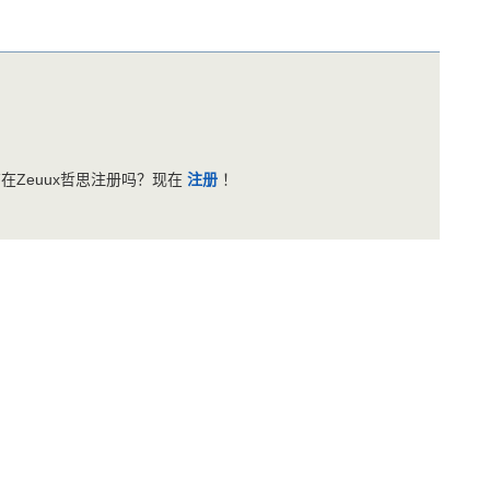
在Zeuux哲思注册吗？现在
注册
！
反馈意见
帮助中心
服务条款
版权声明
关于哲思
Zeuux © 2026
京ICP备05028076号