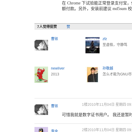
在 Chrome 下试验能正常登录支
额付款。另外，安装前建议 md5sum
7
人觉得挺赞
赞
曹铱
zfz
至虚极，守静笃
newliver
孙敬越
2013
怎么才能为GNU尽.
1楼
2010年11月04日 星期四 09:
曹铱
可惜我就是数字证书用户。 我还是暂
2楼
2010年11月04日 星期四 09:
李金