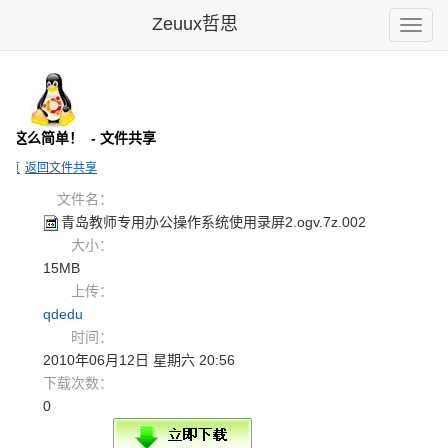
Zeuux哲思
Toggle
naviga
tu就这么简单！
- 文件共享
主页
返回文件共享
文件名：
青岛教师专
用办公操作
系统使用录
屏2.og
v.7z.
002
大小：
15MB
上传：
qdedu
时间：
2010年06月12日 星期六 20:56
下载次数：
0