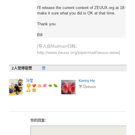
I'll release the current content of ZEUUX.org at 18:00 tod
make it sure what you did is OK at that time.

Thank you.

[导入自Mailman归档：
http://www.zeuux.org/pipermail/zeuux-www
]
2
人觉得挺赞
赞
冯莹
Kenny He
学习zeuux
你的回复：