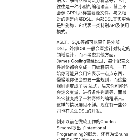
语法、解析器和词法分析器等，它们
往往是一种小型的编程语言，甚至不
会像 GPPL那样需要源文件。与之相
对的则是内部DSL。内部DSL其实更像
是种别称，它代表一类特别API及使用
模式。
XSLT、SQL等都可以算作是外部
DSL。外部DSL一般会直接针对特定的
领域设计，而不考虑其他方面。
James Gosling曾经说过：每个配置文
件最终都会变成一门编程语言。一开
始你可能只会用它表示一点点东西，
慢慢地你便会想要一些规则，而这些
规则则变成了表 达式，后来你可能还
会定义变量，进行条件判断等，而最
终它就变成了一种奇怪的编程语言。
这样的情况屡见不鲜。现在有一些公
司也在关注DSL的开发。
例如以前在微软工作的Charles
Simonyi提出了Intentional
Programming的概念，还有JetBrains