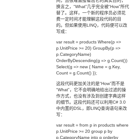
间，且很难直接看出它的真实目的，
换言之，“What”几乎完全被“How”所代
替了。这样，一个新的程序员必须花
费一定时间才能理解这段代码的目
的。但如果使用LINQ，代码便可以改
写成：
var result = products Where(p =>
p.UnitPrice >= 20) GroupBy(p =>
p.CategoryName)
OrderByDescending(g => g.Count())
Select(g => new { Name = g.Key,
Count = g.Count() });
这段代码更加关注的是“How”而不是
“What”，它不会明确地给出过滤的操
作方式，也没有涉及到创建字典这样
的细节。这段代码还可以利用C# 3.0
中内置的DSL，即LINQ查询语句来改
写：
var result = from p in products where
p.UnitPrice >= 20 group p by
p.CategoryName into g orderby