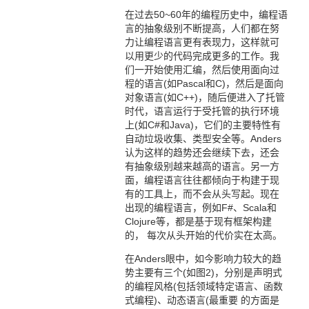
在过去50~60年的编程历史中，编程语
言的抽象级别不断提高，人们都在努
力让编程语言更有表现力，这样就可
以用更少的代码完成更多的工作。我
们一开始使用汇编，然后使用面向过
程的语言(如Pascal和C)，然后是面向
对象语言(如C++)，随后便进入了托管
时代，语言运行于受托管的执行环境
上(如C#和Java)，它们的主要特性有
自动垃圾收集、类型安全等。Anders
认为这样的趋势还会继续下去，还会
有抽象级别越来越高的语言。另一方
面，编程语言往往都倾向于构建于现
有的工具上，而不会从头写起。现在
出现的编程语言，例如F#、Scala和
Clojure等，都是基于现有框架构建
的， 每次从头开始的代价实在太高。
在Anders眼中，如今影响力较大的趋
势主要有三个(如图2)，分别是声明式
的编程风格(包括领域特定语言、函数
式编程)、动态语言(最重要 的方面是