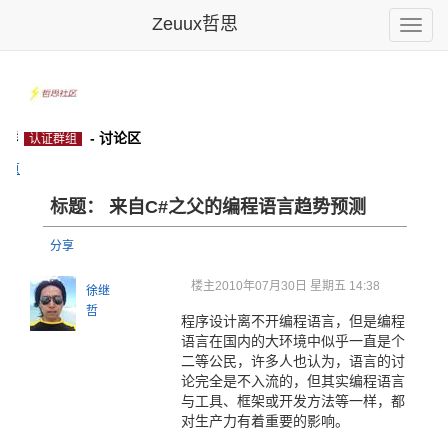
Zeuux哲思
Toggle
naviga
方群
- 讨论区
认证群组
主页
标题： 来自C#之父的编程语言趋势预测
分享
楼主
2010年07月30日 星期五 14:38
徐继
哲
程序设计离不开编程语言，但是编程
语言在国内的大环境中似乎一直是个
二等公民，许多人也认为，语言的讨
论完全是不入流的，但其实编程语言
与工具、框架或开发方法等一样，都
对生产力有着重要的影响。