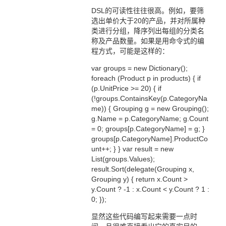
DSL的可读性往往很高。例如，要筛
选出单价大于20的产品，并对所属种
类进行分组，降序列出每组的分类名
称及产品数量。如果是用命令式的编
程方式，可能是这样的：
var groups = new Dictionary();
foreach (Product p in products) { if
(p.UnitPrice >= 20) { if
(!groups.ContainsKey(p.CategoryNa
me)) { Grouping g = new Grouping();
g.Name = p.CategoryName; g.Count
= 0; groups[p.CategoryName] = g; }
groups[p.CategoryName].ProductCo
unt++; } } var result = new
List(groups.Values);
result.Sort(delegate(Grouping x,
Grouping y) { return x.Count >
y.Count ? -1 : x.Count < y.Count ? 1 :
0; });
显然这些代码编写起来需要一点时