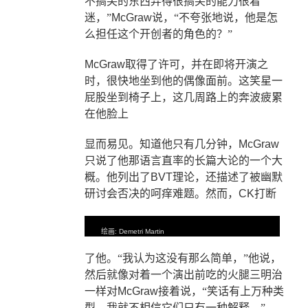
不搞笑的东西弄得很搞笑的能力很着
迷，”
McGraw
说，“不夸张地说，他是怎
么担任这个开创者的角色的？”
McGraw
取得了许可，并在即将开演之
时，很快地坐到他的偶像面前。这笑星一
屁股坐到椅子上，这几周路上的奔波疲累
在他脸上
显而易见。知道他只有几分钟，
McGraw
只说了他那语言直率的长篇大论的一个大
概。他
列出了
BVT
理论，还描述了被幽默
研讨会否决的呵痒难题。然而，
CK
打断
绘画
: Demetri Martin
了他。“我认为这没有那么简单，”他说，
然后就像对
着一个演出前吃的火腿三明治
一样对
McGraw
接着说，“笑话有上万种类
型。我就不相信它们只有一种解释。”