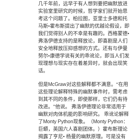
几千年前，远早于有人想到要把幽默放进
实验室里研究的时候，哲学家们就开始思
考这个问题了。柏拉图，亚里士多德和托
马斯•霍布斯提出了幽默的优越论假设，即
我们觉得别人的不幸是有趣的。西格蒙德•
弗洛伊德支持的是释放论，即喜剧是人们
安全地释放压抑感想的方式。还有与伊曼
努尔•康德学说有关的乖讹论，即当人们发
现理想与现实存在着差异时，就会出现笑
话。
但是
McGraw
对这些解释都不满意。“在用
这些理论解释特殊的幽默事件时
，需考虑
到其不同的条件，即使那样，它们仍有待
改
进。”他说。
弗洛伊德理论非常适用于
幽默对肉体机能的影响研究。
乖讹论解释
了
Monty Python
现象。（
Monty Python
：
巨蟒，英国六人喜剧团体。）霍布斯理论
揭露了亨尼•
杨曼的幽默原理。可是没有