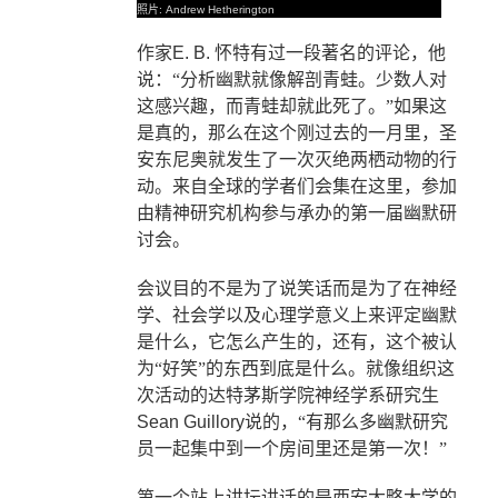
照片
: Andrew Hetherington
作家
E. B.
怀特有过一段著名的评论，他
说：“分析幽默就像解剖青蛙。少数人对
这感兴趣，而青蛙却就此死了。”如果这
是真的，那么在这个刚过去的一月里，圣
安东尼奥就发生了一次灭绝两栖动物的行
动。来自全球的学者们会集在这里，参加
由精神研究机构参与承办的第一届幽默研
讨会。
会议目的不是为了说笑话而是为了在神经
学、社会学以及心理学意义上来评定幽默
是什么，它怎么产生的，还有，这个被认
为“好笑”的东西到底是什么。就像组织这
次活动的达特茅斯学院神经学系研究生
Sean Guillory
说的，“有那么多幽默研究
员一起集中到一个房间里还是第一次！”
第一个站上讲坛讲话的是西安大略大学的