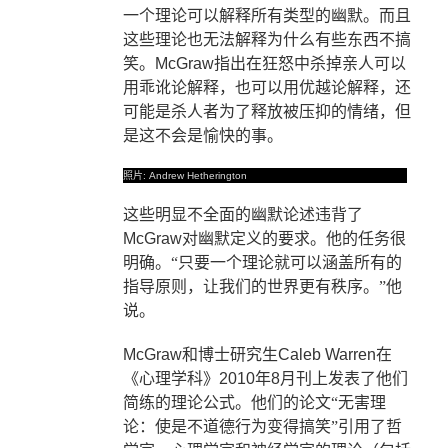
一个理论可以解释所有类型的幽默。而且
这些理论也无法解释为什么有些东西不搞
笑。
McGraw
指出在狂怒中杀掉亲人可以
用乖讹论解释，也可以用优越论解释，还
可能是杀人者为了释放被压抑的情绪，但
是这不会是愉快的事。
照片
: Andrew Hetherington
这些明显不全面的幽默论述违背了
McGraw
对幽默定义的要求。他的任务很
明确。“只要一个理论就可以涵盖所有的
指导原则，让我们的世界更有秩序。”他
说。
McGraw
和博士研究生
Caleb Warren
在
《心理学科》
2010
年
8
月刊上发表了他们
简练的理论公式。他们的论文“无害理
论：使是不道德行为变得搞笑”引用了哲