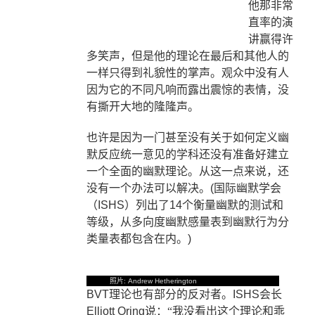
他那非常
直率的演
讲赢得许
多笑声，但是他的理论在最后和其他人的
一样只得到礼貌性的掌声。观众中没有人
因为它的不同凡响而露出震惊的表情，没
有撕开大地的隆隆声。
也许是因为一门甚至没有关于如何定义幽
默反应统一意见的学科还没有准备好建立
一个全面的幽默理论。从这一点来说，还
没有一个办法可以解决。
(
国际幽默学会
（
ISHS
）
列出了
14
个衡量幽默的测试和
等级，从多向度
幽默感量表到幽默行为分
类量表都包含在内。
)
照片
: Andrew Hetherington
BVT
理论也有部分的反对者。
ISHS
会长
Elliott Oring
说：“我没看出这个理论和乖