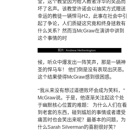
堂，这个教堂因为给入教者浮华的奖品而
坏了名声。该教堂许诺会以抽奖方式赠送
幸运的教徒一辆悍马
H2
，此事在社会中引
起了争论，人们质疑这究竟和终身拯救有
什么关系？然而当
McGraw
在演讲中讲到
这个事情的时
照片
: Andrew Hetherington
候，听众中爆发出一阵笑声，那是一辆神
圣的悍马
车！
他们倒是没有表现出厌恶。
这个结果使得
McGraw
感到很困惑。
“我从来没有想过道德败坏会成为笑料，”
McGraw
说。于是，他逐渐关注起这个处
于幽默核心位置的难题：
为什么人们在看
到老套的东西，碰到尴尬的事情或者遭受
痛苦时也会笑出来呢？最基本的问题，为
什么
Sarah Silverman
的喜剧很好笑？