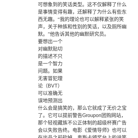
可想象到的笑话类型。这不仅解释了什么
是事情变得有趣，还解释了为什么有些东
西无趣。“我的理论也可以解释紧张的笑
声，关于种族和性别的笑话，以及厕所幽
默。”他告诉其他的幽默研究员。
要想出一个
对幽默贴切
的描述不只
是一个智力
问题。如果
无害冒犯理
论（
BVT
）
可以准确无
误地预测出
什么会是搞笑的，那么它就成了无价之宝
了。它可以提前警告
Groupon
团购网站，
那个轻视藏族不公正体制的超级杯赛广告
会以失败告终。电影《爱情导师》也可以
在出品之前砍掉。奥斯卡颁奖台上的说笑