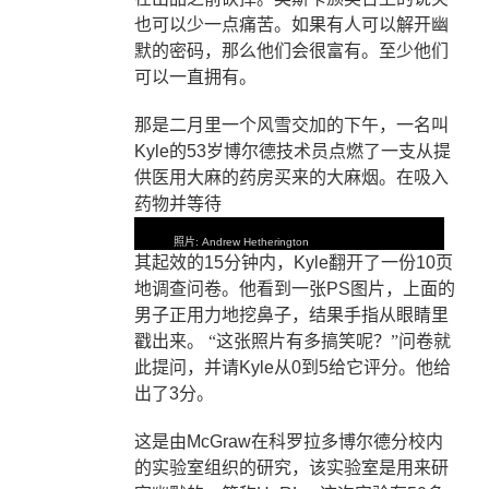
也可以少一点痛苦。如果有人可以解开幽
默的密码，那么他们会很富有。至少他们
可以一直拥有。
那是二月里一个风雪交加的下午，
一名叫
Kyle
的
53
岁博尔德技术员点燃了一支从提
供医用大麻的药房买来的大麻烟。在吸入
药物并等待
照片
: Andrew Hetherington
其起效的
15
分钟内，
Kyle
翻开了一份
10
页
地调查问卷。他看到一张
PS
图片，上面的
男子正用力地挖鼻子，结果手指从眼睛里
戳出来。
“这张照片有多搞笑呢？”问卷就
此提问，并请
Kyle
从
0
到
5
给它评分。他给
出了
3
分。
这是由
McGraw
在科罗拉多博尔德分校内
的实验室组织的研究，该实验室是用
来研