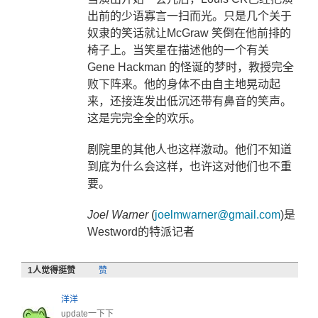
出前的少语寡言一扫而光。只是几个关于
奴隶的笑话就让
McGraw
笑倒在他前排的
椅子上。当笑星在描述他的一个有关
Gene Hackman
的怪诞的梦时，教授完全
败下阵来。他的身体不由自主地晃动起
来，还接连发出低沉还带有鼻音的笑声。
这是完完全全的欢乐。
剧院里的其他人也这样激动。他们不知道
到底为什么会这样，也许这对他们也不重
要。
Joel Warner
(
joelmwarner@gmail.com
)
是
Westword
的特派记者
1
人觉得挺赞
赞
洋洋
update一下下