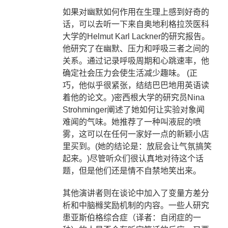
如果对幽默如何作用在生理上感到好奇的
话，可以去听一下来自奥地利格拉茨医科
大学的
Helmut Karl Lackner
的研究报告。
他研究了在幽默、压力和呼吸三者之间的
关系。通过记录呼吸周期和心跳速率，他
确定社会压力会使生活减少趣味。
(
正
巧，他似乎很紧张，结结巴巴地用英语读
着他的论文。
)
密西根大学的研究员
Nina
Strohminger
阐述了她如何让实验对象闻
难闻的气味。她推荐了一种叫液屁的喷
雾，这可以在任何一家好一点的新颖小店
里买到。
(
她的结论是：放屁会让气氛搞笑
起来。
)
尽管听众们很认真地对待这个话
题，但是他们还是情不自禁地笑出来。
其他演讲者则在谈论中加入了变量方差分
析和中脑橼奖励机制的内容。一些人研究
患亚斯伯格综合症（译者：自闭症的一