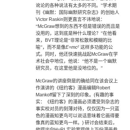
讹论的各种说法有太多的不同。”学术期
刊《幽默：国际幽默研究杂志》的创始人
Victor Raskin
则更直言不讳地说：
“
McGraw
想到的东西不但是错误的而且是
没用的，这到底是种什么理论？”在他看
来，
BVT
理论是“非常松散和模糊的比
喻”，而不是像
E=mc
这样多功能的公
2
式。同时，他还快速挑战起
McGraw
在学
术社会中地位，他说：“他不是一个幽默
研究员，在这里他是没地位的。”
McGraw
的讲座倒是的确给同在该会议上
作演讲的《纽约客》漫画编辑
Robert
Mankoff
留下了深刻的印象。
(
有趣的事
实：《纽约客》的漫画必须遭受到杂志的
事实校对员的刻薄对待，仅仅因为一只蓝
色的漫画知更鸟可以说话意味着它画得要
像真的蓝知更鸟一样。
)
研讨会结束后，
他提出向
HuRL
实验室提供上万份漫画参