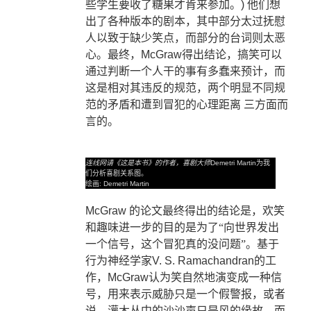
些学生要收了糖果才肯来参加。
)
他们想
出了各种版本的剧本，其中部分太过抚慰
人以致于缺少笑点，而部分的台词则太恶
心。最终，
McGraw
得出结论，搞笑可以
通过判断一个人干的事有多蠢来预计，而
这是相对其违反的规范，两个明显不同规
范的矛盾和遭到冒犯的心理距离
三方面而
言的。
连线网请《这是本书》的作者，喜剧大师
Demetri Martin
为我
们分析喜剧关系图。
绘画
: Demetri Martin
McGraw
的论文最终得出的结论是，欢笑
和趣味进一步的目的是为了“向世界发出
一个信号，这个冒犯真的没问题”。基于
行为神经学家
V. S. Ramachandran
的工
作，
McGraw
认为笑自然地演变成一种信
号，用来表示威胁只是一个假警报，或者
说，灌木丛中的沙沙声只是风的缘故，而