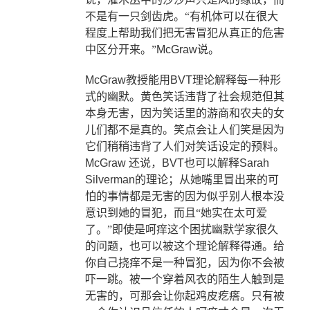
不是有一只剑齿虎。“有机体可以在很大
程度上帮助我们把无害冒犯从真正的危害
中区分开来。”
McGraw
说。
McGraw
教授能用
BVT
理论解释每一种形
式的幽默。黄色笑话违背了社会规范但其
本身无害，因为笑话里的游商和农夫的女
儿们都不是真的。笑点会让人们笑是因为
它们稍稍违背了人们对笑话设定的预料。
McGraw
还说，
BVT
也可以解释
Sarah
Silverman
的理论；从她嘴里冒出来的可
怕的事情都是无害的因为似乎别人根本没
意识到她的冒犯，而且“她实在太可爱
了。”即使是呵痒这个困扰幽默学家很久
的问题，也可以被这个理论解释得通。给
你自己挠痒不是一种冒犯，因为你不会被
吓一跳。被一个穿着风衣的陌生人触到是
无害的，可那会让你起鸡皮疙瘩。只有被