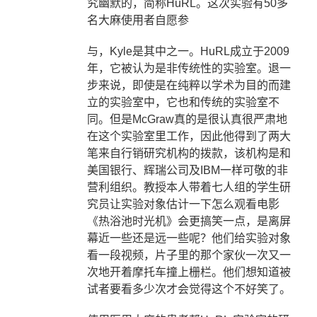
究幽默的，简称
HuRL
。这次实验有
50
多
名大麻使用者自愿参
与，
Kyle
是其中之一。
HuRL
成立于
2009
年，它被认为是非传统性的实验室。退一
步来说，即使是在纯粹以学术为目的而建
立的实验室中，它也和传统的实验室不
同。但是
McGraw
真的是很认真很严肃地
在这个实验室里工作，因此他得到了两大
笔来自行销研究机构的拨款，该机构是和
美国银行、辉瑞公司及
IBM
一样可敬的非
营利组织。教授本人带着七人组的学生研
究员让实验对象估计一下怎么观看电影
《热浴池时光机》会更搞笑一点，是离屏
幕近一些还是远一些呢？他们给实验对象
看一段视频，片子里的那个家伙一次又一
次地开着摩托车撞上栅栏。他们想知道被
试者要看多少次才会觉得这个不好笑了。