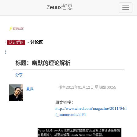
Zeuux哲思
Toggle
naviga
方群
- 讨论区
认证群组
主页
标题：幽默的理论解析
分享
楼主
2012年01月12日 星期四 00:55
夏武
原文链接：
http://www.wired.com/magazine/2011/04/f
f_humorcode/all/1
·
Peter McGraw
认为他的无害冒犯理论“用最简洁的话语使事情
有趣起来”，甚至能解释
Sarah Silverman
的喜剧。