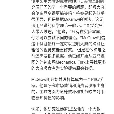
使用医用大麻的患者帮
HuRL
实验室的研
究员们回答了一个重要的问题，即吸大麻
会使东西变得更搞笑吗？答案是起先似乎
很明显，但是根据
McGraw
的说法，这无
法用严谨的科学理论来验证。“直觉会把
人带入歧途，”他说，“只有在实验室里，
你才可以尝试不同的理论。”
McGraw
相信
这个试验最终一定可以证明大麻的确能让
粗俗的视觉笑话更好笑。
但是在他确定之
前还需要很多数据。他已经开始从亚马逊
网的外包市场
Mechanical Turk
上寻找更多
的大麻吸食者为实验提供原始数据。
McGraw
刚开始并没打算成为一个幽默学
家。他是研究市场营销和消费者决策出身
的，主攻方面为道德败坏和礼节缺失对事
物感知价值的影响。
例如，他研究过佛罗里达州的一个大教