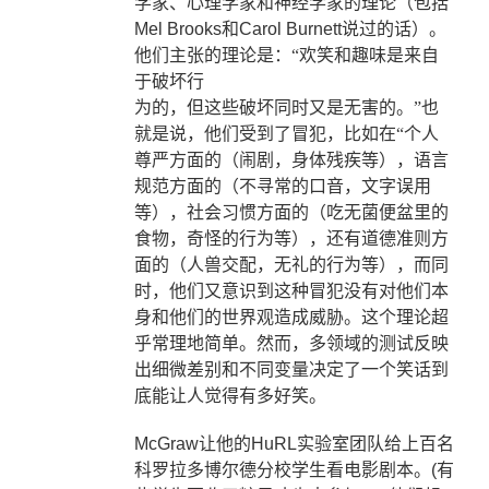
学家、心理学家和神经学家的理论（包括
Mel Brooks
和
Carol Burnett
说过的话）。
他们主张的理论是：“欢笑和趣味是来自
于破坏行
为的，但这些破坏同时又是无害的。”也
就是说，他们受到了冒犯，比如在“个人
尊严方面的（闹剧，身体残疾等），语言
规范方面的（不寻常的口音，文字误用
等），社会习惯方面的（吃无菌便盆里的
食物，奇怪的行为等），还有道德准则方
面的（人兽交配，无礼的行为等），而同
时，他们又意识到这种冒犯没有对他们本
身和他们的世界观造成威胁。这个理论超
乎常理地简单。然而，多领域的测试反映
出细微差别和不同变量决定了一个笑话到
底能让人觉得有多好笑。
McGraw
让他的
HuRL
实验室团队给上百名
科罗拉多博尔德分校学生看电影剧本。
(
有