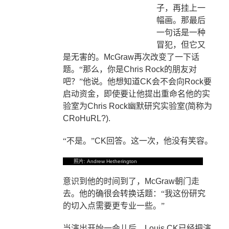
子，再挂上一
幅画。那最后
一句话是一种
冒犯，但它又
是无害的。
McGraw
再次改变了一下话
题。“那么，你是
Chris Rock
的朋友对
吧？”他说。他想知道
CK
会不会向
Rock
要
启动资金，即使要让他提出重命名他的实
验室为
Chris Rock
幽默研究实验室
(
简称为
CRoHuRL?).
“不是。”
CK
回答。这一次，他没有笑容。
照片
: Andrew Hetherington
意识到他的时间到了，
McGraw
朝门走
去。他的确很会转换话题：“我这份研究
的切入点需要更专业一些。”
当演出开始一会儿后，
Louis CK
已经把演