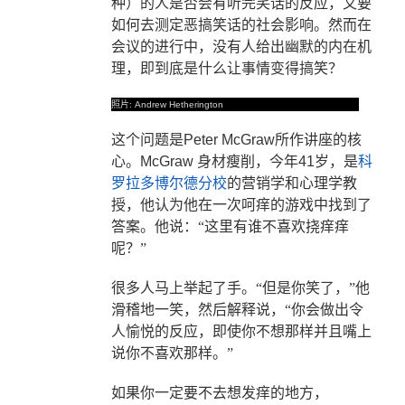
种）的人是否会有听完笑话的反应，又要
如何去测定恶搞笑话的社会影响。然而在
会议的进行中，没有人给出幽默的内在机
理，即到底是什么让事情变得搞笑？
照片
: Andrew Hetherington
这个问题是
Peter McGraw
所作讲座的核
心。
McGraw
身材瘦削，今年
41
岁，是
科
罗拉多博尔德分校
的营销学和心理学教
授，他认为他在一次呵痒的游戏中找到了
答案。他说：“这里有谁不喜欢挠痒痒
呢？”
很多人马上举起了手。“但是你笑了，”他
滑稽地一笑，然后解释说，“你会做出令
人愉悦的反应，即使你不想那样并且嘴上
说你不喜欢那样。”
如果你一定要不去想发痒的地方，