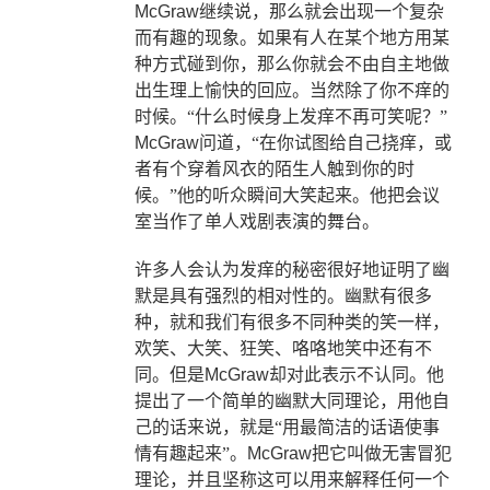
McGraw
继续说，那么就会出现一个复杂
而有趣的现象。如果有人在某个地方用某
种方式碰到你，那么你就会不由自主地做
出生理上愉快的回应。当然除了你不痒的
时候。“什么时候身上发痒不再可笑呢？”
McGraw
问道，“在你试图给自己挠痒，或
者有个穿着风衣的陌生人触到你的时
候。”他的听众瞬间大笑起来。他把会议
室当作了单人戏剧表演的舞台。
许多人会认为发痒的秘密很好地证明了幽
默是具有强烈的相对性的。幽默有很多
种，就和我们有很多不同种类的笑一样，
欢笑、大笑、狂笑、咯咯地笑中还有不
同。但是
McGraw
却对此表示不认同。他
提出了一个简单的幽默大同理论，用他自
己的话来说，就是“用最简洁的话语使事
情有趣起来”。
McGraw
把它叫做无害冒犯
理论，并且坚称这可以用来解释任何一个