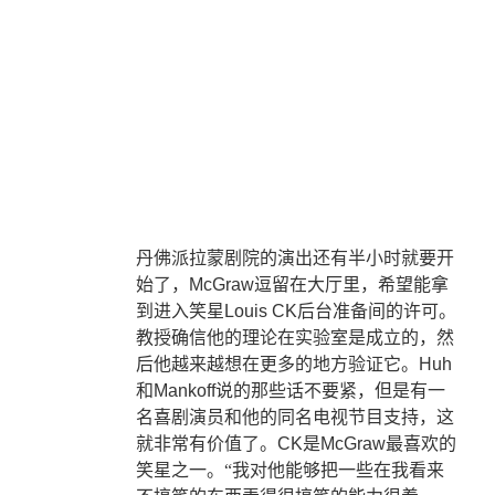
丹佛派拉蒙剧院的演出还有半小时就要开
始了，
McGraw
逗留在大厅里，希望能拿
到进入笑星
Louis CK
后台准备间的许可。
教授确信他的理论在实验室是成立的，然
后他越来越想在更多的地方验证它。
Huh
和
Mankoff
说的那些话不要紧，但是有一
名喜剧演员和他的同名电视节目支持，这
就非常有价值了。
CK
是
McGraw
最喜欢的
笑星之一。“我对他能够把一些在我看来