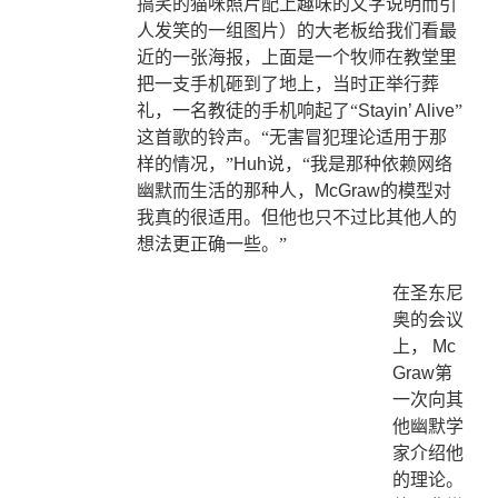
搞笑的猫咪照片配上趣味的文字说明而引
人发笑的一组图片
）的大老板给我们看最
近的一张海报，上面是一个牧师在教堂里
把一支手机砸到了地上，当时正举行葬
礼，一名教徒的手机响起了“
Stayin’ Alive
”
这首歌的铃声。“无害冒犯理论适用于那
样的情况，”
Huh
说，“我是那种依赖网络
幽默而生活的那种人，
McGraw
的模型对
我真的很适用。但他也只不过比其他人的
想法更正确一些。”
在圣东尼
奥的会议
上，
Mc
Graw
第
一次向其
他幽默学
家介绍他
的理论。