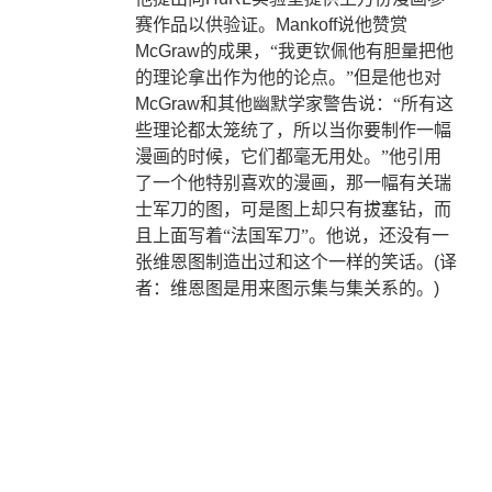
赛作品以供验证。
Mankoff
说他赞赏
McGraw
的成果，“我更钦佩他有胆量把他
的理论拿出作为他的论点。”但是他也对
McGraw
和其他幽默学家警告说：“所有这
些理论都太笼统了，所以当你要制作一幅
漫画的时候，它们都毫无用处。”他引用
了一个他特别喜欢的漫画，那一幅有关瑞
士军刀的图，可是图上却只有拔塞钻，而
且上面写着“法国军刀”。他说，还没有一
张维恩图制造出过和这个一样的笑话。
(
译
者：维恩图是用来图示集与集关系的。
)