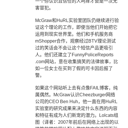
一个你认识且信任的人呵痒才会是一次无
害冒犯。
McGraw
和
HuRL
实验室团队仍继续进行验
证这个理论的工作，即使当他们开始把它
运用到现实世界里。他们和手机服务商
mShopper
合作，观察经过
BTV
理论测试
过的笑话会不会让这个短信产品更吸引
人。他们还建立了
FunnyPoliceReports
.com
网站，意在收集搞笑的法律故事，比
如一位女士在买到了假的可卡因后报了
警。
如果这个网站听上去有点像
FAIL
博客，纯
属偶然。
McGraw
认识
Cheezburger
网络
公司的
CEO Ben Huh
，他一直在用
HuRL
实验室的研究成果来决定什么东西的内容
和特征有成为人们新宠的潜力。
Lolcats
组
图（译者：
2007
年前后在网络上出现的以