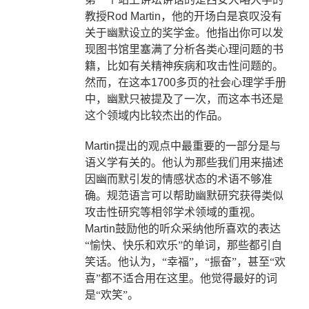
教授
Rod Martin
，他的开场白是哀叹没有
关于幽默设立的奖学金。他指出你可以发
现图书馆里塞满了分析各类心理问题的书
籍，比如有关精神疾病和攻击性问题的。
然而，在这本
1700
多页的社会心理学手册
中，幽默只被提及了一次，而这本书还是
这个领域内比较杰出的作品。
Martin
提出的观点中最重要的一部分是与
语义学有关的。他认为那些我们用来描述
因幽而默引发的情感状态的术语不够准
确。规范语言可以帮助幽默研究获得类似
攻击性研究等相邻学术领域的重视。
Martin
鼓励他的听众采纳他所喜欢的表达
“愉快、快乐和欢乐”的单词，那些都引自
笑话。他认为，“幸福”，“振奋”，甚至“欢
喜”都不适合用在这里。他觉得最好的词
是“欢笑”。