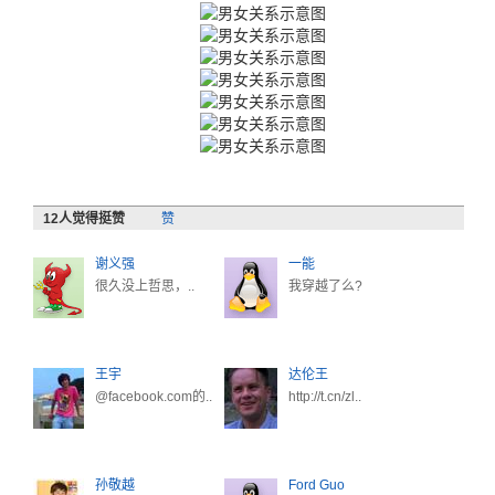
12
人觉得挺赞
赞
谢义强
一能
很久没上哲思，..
我穿越了么?
王宇
达伦王
@facebook.com的..
http://t.cn/zl..
孙敬越
Ford Guo