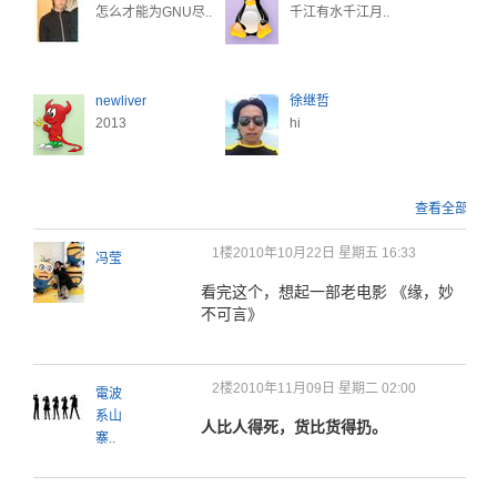
怎么才能为GNU尽..
千江有水千江月..
newliver
徐继哲
2013
hi
查看全部
1楼
2010年10月22日 星期五 16:33
冯莹
看完这个，想起一部老电影 《缘，妙
不可言》
2楼
2010年11月09日 星期二 02:00
電波
系山
人比人得死，货比货得扔。
寨..