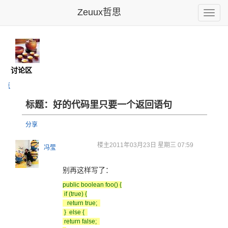
Zeuux哲思
Toggle
naviga
馆
- 讨论区
主页
标题：好的代码里只要一个返回语句
分享
楼主
2011年03月23日 星期三 07:59
冯莹
别再这样写了：
public boolean foo() {
if (true) {
return true;
} else {
return false;