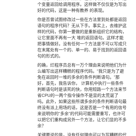
个变量返回给调用程序。这样做不仅仅是为写出
好的代码，这是一种有教养 的表现。
你是否曾试图修改过一些在方法里到处都是返回
语句的程序代码？无从下手。事实上，去维护这
样的代码，你第一要做的是重新组织它的结构，
让它里面不再有一大 堆的返回语句。这样才能
把事情做好。没有任何一个方法是不可以写成只
在末尾处有一个的、单一的、易于找到的返回语
句的形式的。
的确，烂程序员总有一万个理由来说明他们为什
么编写出这样糟糕的程序代码。“我只是为了避
免在返回时一堆的多余的条件判断语句。”那
好，首先，我告诉你， 计算机中执行一些条件
判断语句时是该死的快，你用短路一个方法来节
省CPU的一两个指令操作不是显的太荒诞了
吗。此外，如果这些所谓多余的条件判断语句最
终没有派上用场的话，这是否是一个有用的信号
来说明你的“多余”的代码可能需要重写，也许可
以把它们重构成另外一个方法，让它们显的不多
余？
关键要说的是，没有任何理由可以为写糟糕的代