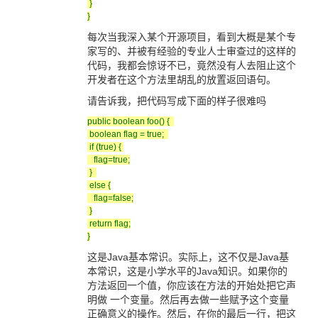
}
}
每次当我深入某个开源项目，看到大概是某个专
家写的、并被有经验的专业人士审查过的这样的
代码，我都会惊讶不已，竟然没有人去阻止这个
开发者在这个方法里胡乱的放置返回语句。
请告诉我，把代码写成下面的样子很难吗
public boolean foo() {
boolean flag = true;
if (true) {
flag=true;
}
else {
flag=false;
}
return flag;
}
这是Java基本常识。实际上，这不仅是Java基
本常识，这是小学水平的Java知识。如果你的
方法返回一个值，你应该在方法的开始处把它声
明做 一个变量。然后再去做一些赋予这个变量
正确意义的操作。然后，在你的最后一行，把这