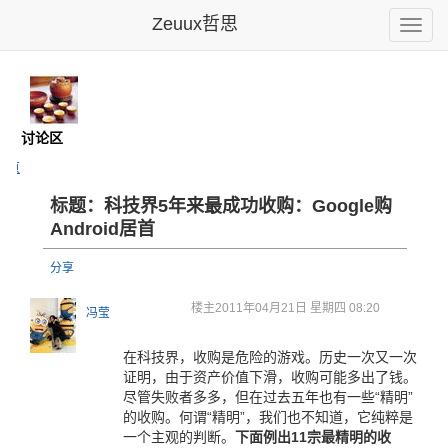
Zeuux哲思
Toggle
naviga
馆
- 讨论区
主页
标题：科技界5年
来最成功收
购：Goo
gle购
A
ndroi
d居首
分享
楼主
2011年04月21日 星期四 08:20
冯莹
在科技界，收购是危险的游戏。历史一次又一次
证明，由于资产价值下滑，收购可能多出了钱。
尽管失败者多多，但在过去五年也有一些“精明”
的收购。何谓“精明”，我们也不知道，它纯粹是
一个主观的判断。
下面例出11宗最精明的收