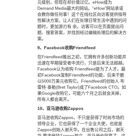
元级别，但现在却价值过亿。eHow成为
Demand Media最大的网站。“eHow”网站承诺
会教你做任何事！这个在线社区向访客提供指导
性解决方案，让人们在处理日常生活中遇到的问
题时，更加游刃有 余。访客可以在页面提出问
题、搜索答案，并找到经过编辑处理后的解决方
案。
9、Facebook收购Friendfeed
在Friendfeed推出之初，它拥有许多创新功能并
迅速在早期接受者中流行，只是后来无法超越。
Facebook认为收购 Friendfeed是为了人才。最
初Facebook复制Friendfeed的功能，后来干脆
以5000万美元收购它。Friendfeed的创始人 布
雷特·泰勒(Bret Taylor)成了Facebook CTO。如
果Google收购它，可能六个月之后就会关掉，
所有人都会离开。
10、亚马逊收购Zappos
亚马逊收购Zappos，不只是获得了时尚市场的
领导企业，它也获得了一个企业大使，也就是
Zappos创始人谢天华。在出售公司之后，谢天
华 要求保持Zappos独立，亚马逊也同意了。这