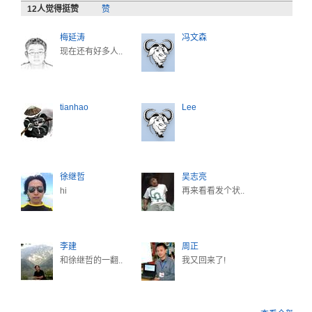
12
人觉得挺赞
赞
梅延涛
冯文森
现在还有好多人..
tianhao
Lee
徐继哲
吴志亮
hi
再来看看发个状..
李建
周正
和徐继哲的一翻..
我又回来了!