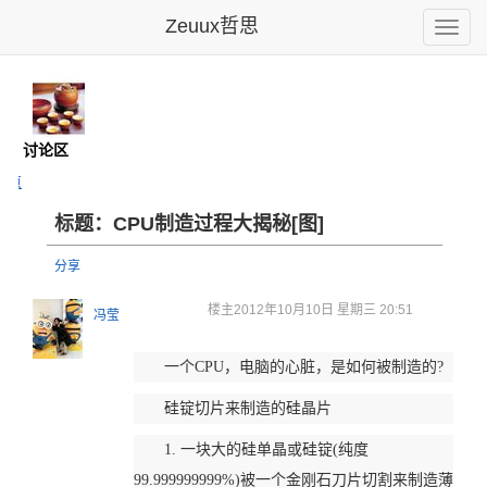
Zeuux哲思
Toggle
naviga
馆
- 讨论区
主页
标题：CPU制造过程大揭秘[图]
分享
楼主
2012年10月10日 星期三 20:51
冯莹
一个CPU，电脑的心脏，是如何被制造的?
硅锭切片来制造的硅晶片
1. 一块大的硅单晶或硅锭(纯度
99.999999999%)被一个金刚石刀片切割来制造薄