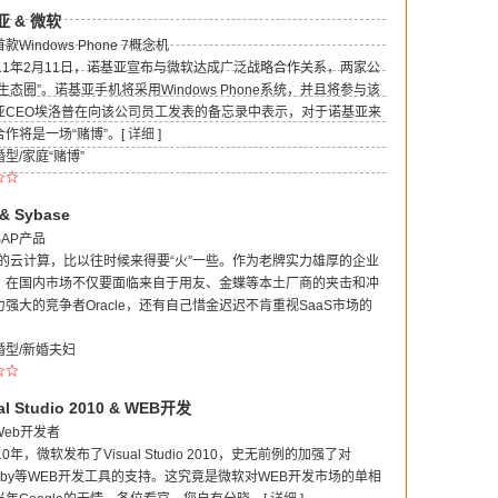
 & 微软
indows Phone 7概念机
11年2月11日，诺基亚宣布与微软达成广泛战略合作关系，两家公
态圈”。诺基亚手机将采用Windows Phone系统，并且将参与该
亚CEO埃洛普在向该公司员工发表的备忘录中表示，对于诺基亚来
作将是一场“赌博”。[
详细
]
型/家庭“赌博”
☆☆
 Sybase
AP产品
年的云计算，比以往时候来得要“火”一些。作为老牌实力雄厚的企业
P，在国内市场不仅要面临来自于用友、金蝶等本土厂商的夹击和冲
强大的竞争者Oracle，还有自己惜金迟迟不肯重视SaaS市场的
型/新婚夫妇
☆☆
 Studio 2010 & WEB开发
eb开发者
年，微软发布了Visual Studio 2010，史无前例的加强了对
和Ruby等WEB开发工具的支持。这究竟是微软对WEB开发市场的单相