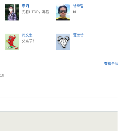
帝归
徐继哲
.
先看HTDP，再看..
hi
冯文生
谭思哲
父亲节！
查看全部
18