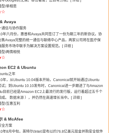
年Google的无情。各位看官，您自有分晓。[
详细
]
型/单相思
☆☆
 Avaya
一通信与协作服务
10年六月份，惠普和Avaya共同签订了一份为期三年的新协议。协
售Avaya完整的统一通信与联络中心产品，两家公司将在医疗保
融服务市场中联手为解决方案设置规范。[
详细
]
型/两情相悦
★☆
n EC2 & Ubuntu
buntu之年
年，从Ubuntu 10.04版本开始，Canonical就开始通过Ubuntu
；到Ubuntu 10.10发布时，Canonical进一步跟进了与Amazon
ntu目前已经是Amazon EC2上最流行的发行版，运行着超过五千个
四成。
数据来源
），并仍然在高速增长当中。[
详细
]
型/互惠互利
★☆
& McAfee
安全方案
0年8月中旬，英特尔(Intel)宣布以约76.8亿美元现金并购安全软件