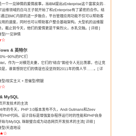
个一见钟情的爱情故事，当IBM提出zEnterprise这个富家女的
T运维领域的白马王子就开始了和zEnterprise有了紧密的合作。结
再通过BMC内部的进一步融合，平台管理应用功能不仅可以帮助客
应用的速度，同时也可以帮助客户整合基础架构。大型机的运维服
升。截止到今天，他们的爱情更是干柴烈火，水乳交融。[
详细
]
型/一见钟情
★☆
ows & 英特尔
%~90%的PC们
ntel，作为一对模范夫妻，它们的“结合”曾经令人无比羡慕，也让竞
是，谁曾想到它们的情谊也没坚持到2011年的情人节……。[
详
/现实主义 + 悲催型/劈腿
☆☆
& MySQL
网页开发技术的主流
年的冬天，PHP 3.0版本发布不久，Andi Gutmans和Zeev
重新编写PHP代码。设计目标是增强复杂程序运行时的性能和PHP自身
始与MySQL 珠联璧合成为动态网页开发技术的主流[
详细
]
型/天造地设
★☆