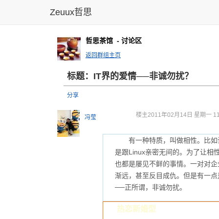
Zeuux哲思
哲思茶馆
- 讨论区
返回群组主页
标题：IT界的爱情──非诚勿扰？
分享
楼主
2011年02月14日 星期一 11
冯莹
有一种特质，叫做相性。比如说，
是跟Linux亲密无间的。为了让
也都是屡见不鲜的事情。一对对企
渐远，甚至反目成仇。但是有一点
──正所谓，非诚勿扰。
热恋新婚型