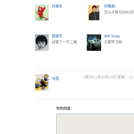
孙建永
孙敬越
怎么才能为GNU尽.
管甜天
Will Song
迎娶了一只二婚..
又要学习啦~
1楼
2011年02月14日 星期一 11:
冯莹
你的回复：