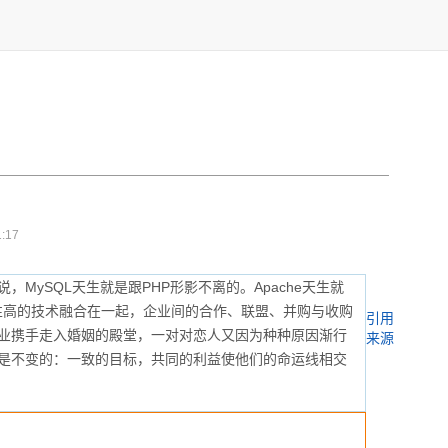
:17
MySQL天生就是跟PHP形影不离的。Apache天生就
相性高的技术融合在一起，企业间的合作、联盟、并购与收购
引用
业携手走入婚姻的殿堂，一对对恋人又因为种种原因渐行
来源
是不变的：一致的目标，共同的利益使他们的命运线相交