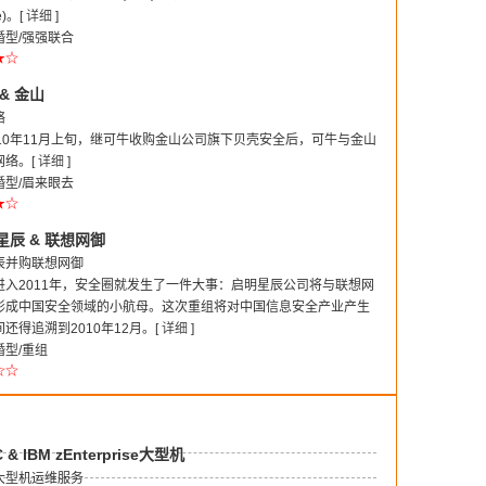
)。[
详细
]
型/强强联合
★☆
& 金山
络
10年11月上旬，继可牛收购金山公司旗下贝壳安全后，可牛与金山
网络。[
详细
]
型/眉来眼去
★☆
辰 & 联想网御
辰并购联想网御
进入2011年，安全圈就发生了一件大事：启明星辰公司将与联想网
形成中国安全领域的小航母。这次重组将对中国信息安全产业产生
还得追溯到2010年12月。[
详细
]
型/重组
☆☆
 IBM zEnterprise大型机
大型机运维服务