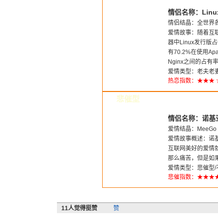
情侣名称：Linux
情侣结晶：全世界各
爱情故事：随着互
器中Linux发行版占
有70.2%在使用Apa
Nginx之间的占
爱情类型：老夫老妻
热恋指数：★★★
悲催型
情侣名称：诺基亚
爱情结晶：MeeGo
爱情故事概述：诺基
互联网美好的爱情
那么痛苦，但是如
爱情类型：悲催型/
悲催指数：★★★
11
人觉得挺赞
赞