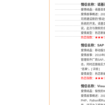
情侣名称：诺基亚
爱情结晶：诺基亚首款W
爱情故事概述：20
司将建设新的“移动生
系统的开发。诺基
说，此次与微软的合
爱情类型：热恋新婚
热恋指数：★★★
情侣名称：SAP &
爱情结晶：移动版S
爱情故事：2010
管理软件厂商SA
击，同时还面临实力
“恶果”。[
详细
]
爱情类型：热恋新婚
热恋指数：★★★
情侣名称：Visual
爱情结晶：愉悦的W
爱情故事概述：2010
PHP、Python