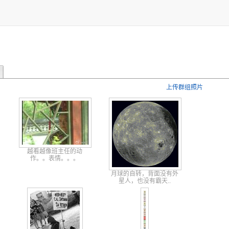
上传群组照片
越看越像班主任的动
作。。表情。。。
月球的自转
，背面没有
外
星人，也
没有霸天.
.