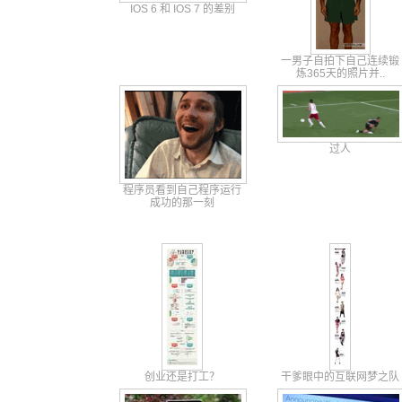
IOS 6 和 IOS 7 的差别
一男子自拍
下自己连续
锻
炼365
天的照片并
..
过人
程序员看到自己程序运行
成功的那一刻
创业还是打工？
干爹眼中的互联网梦之队