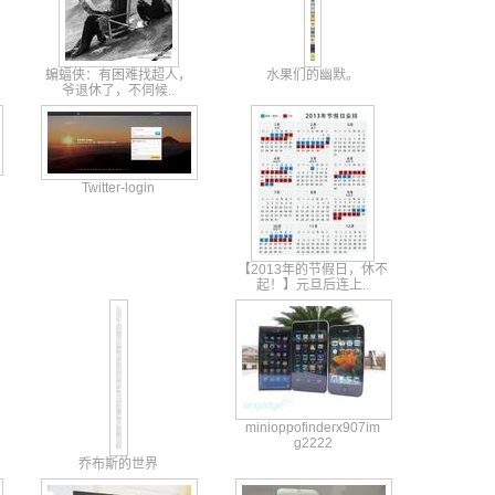
蝙蝠侠：有
困难找超人
，
水果们的幽默。
爷退休了
，不伺候.
.
Twitter-login
【2013
年的节假日
，休不
起！
】元旦后连
上..
minio
ppofi
nderx
907im
g2222
乔布斯的世界