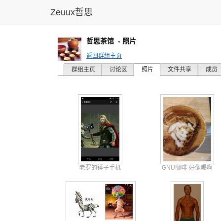
Zeuux哲思
哲思茶馆
- 照片
返回群组主页
群组主页
讨论区
照片
文件共享
成员
老罗的锤子手机
GNU咖啡-好像喝啊