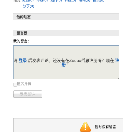
他的:
微博(0)
博客(0)
照片(0)
群组(0)
活动(0)
投票(0)
分享(0)
他的动态
留言板
我的留言：
请
登录
后发表评论。还没有在Zeuux哲思注册吗？现在
注
册
！
匿名身份
发表留言
暂时没有留言