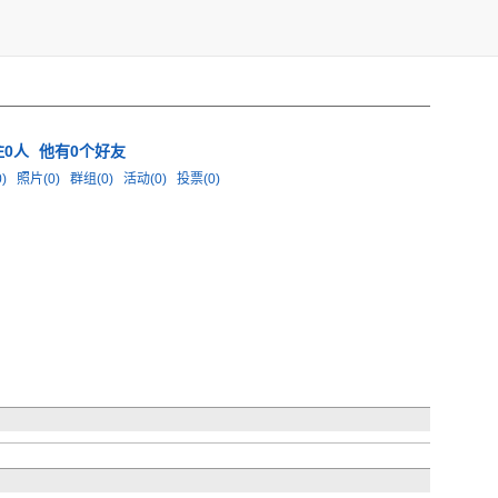
注0人
他有0个好友
0)
照片(0)
群组(0)
活动(0)
投票(0)