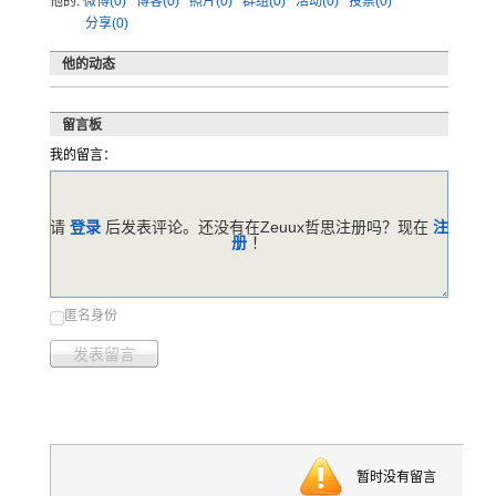
他的:
微博(0)
博客(0)
照片(0)
群组(0)
活动(0)
投票(0)
分享(0)
他的动态
留言板
我的留言：
请
登录
后发表评论。还没有在Zeuux哲思注册吗？现在
注
册
！
匿名身份
发表留言
暂时没有留言