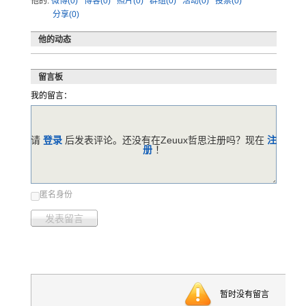
他的:
微博(0)
博客(0)
照片(0)
群组(0)
活动(0)
投票(0)
分享(0)
他的动态
留言板
我的留言：
请
登录
后发表评论。还没有在Zeuux哲思注册吗？现在
注
册
！
匿名身份
发表留言
暂时没有留言