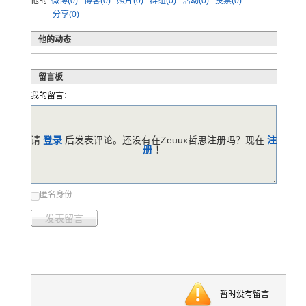
他的:
微博(0)
博客(0)
照片(0)
群组(0)
活动(0)
投票(0)
分享(0)
他的动态
留言板
我的留言：
请
登录
后发表评论。还没有在Zeuux哲思注册吗？现在
注
册
！
匿名身份
发表留言
暂时没有留言