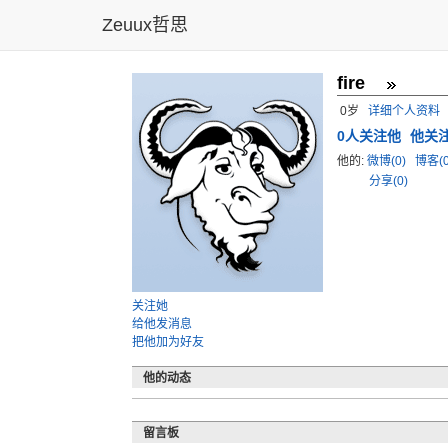
Zeuux哲思
fire
0岁
详细个人资料
0
人关注他
他关
他的:
微博(0)
博客(
分享(0)
关注她
给他发消息
把他加为好友
他的动态
留言板