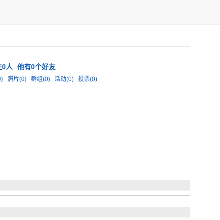
注0人
他有0个好友
0)
照片(0)
群组(0)
活动(0)
投票(0)