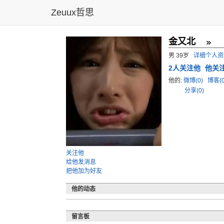
Zeuux哲思
金又北
男 39岁
详细个人资
2
人关注他
他关
他的:
微博(0)
博客(
分享(0)
关注他
给他发消息
把他加为好友
他的动态
留言板