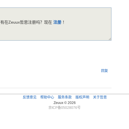
有在Zeuux哲思注册吗？现在
注册
！
回复
反馈意见
帮助中心
服务条款
版权声明
关于哲思
Zeuux © 2026
京ICP备05028076号