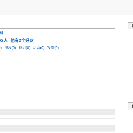
料
注2人
他有2个好友
0)
照片(0)
群组(0)
活动(0)
投票(0)