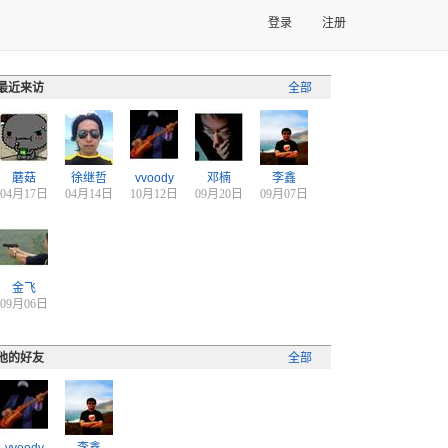
登录
注册
最近来访
全部
蘑菇
徐继哲
vvoody
邓楠
李鑫
04月17日
04月14日
10月12日
09月20日
09月07日
金飞
09月06日
他的好友
全部