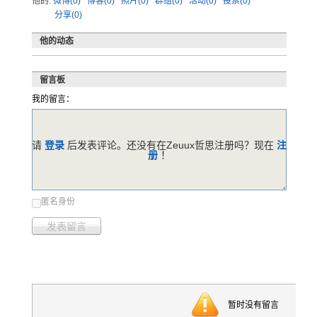
他的:
微博(0)
博客(0)
照片(0)
群组(0)
活动(0)
投票(0)
分享(0)
他的动态
留言板
我的留言：
请
登录
后发表评论。还没有在Zeuux哲思注册吗？现在
注
册
！
匿名身份
发表留言
暂时没有留言