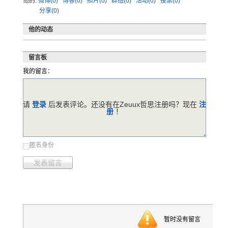
他的:
微博(0)
博客(0)
照片(0)
群组(0)
活动(0)
投票(0)
分享(0)
他的动态
留言板
我的留言：
请
登录
后发表评论。还没有在Zeuux哲思注册吗？现在
注
册
！
匿名身份
发表留言
暂时没有留言