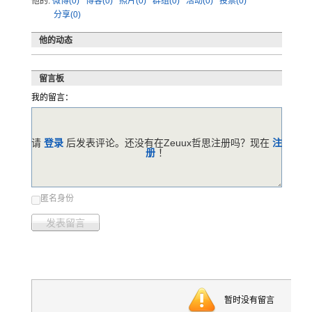
他的:
微博(0)
博客(0)
照片(0)
群组(0)
活动(0)
投票(0)
分享(0)
他的动态
留言板
我的留言：
请
登录
后发表评论。还没有在Zeuux哲思注册吗？现在
注
册
！
匿名身份
发表留言
暂时没有留言