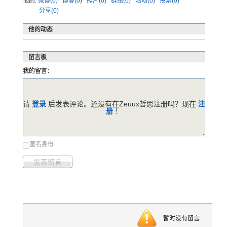
他的:
微博(0)
博客(0)
照片(0)
群组(0)
活动(0)
投票(0)
分享(0)
他的动态
留言板
我的留言：
请
登录
后发表评论。还没有在Zeuux哲思注册吗？现在
注
册
！
匿名身份
发表留言
暂时没有留言