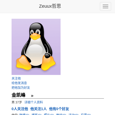
Zeuux哲思
Toggle
naviga
关注他
给他发消息
把他加为好友
金凯峰
男 37岁
详细个人资料
0
人关注他
他关注1人
他有0个好友