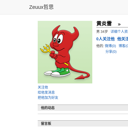
Zeuux哲思
黄炎雷
男 34岁
详细个人资
0
人关注他
他关注
他的:
微博(0)
博客(
分享(0)
关注他
给他发消息
把他加为好友
他的动态
留言板