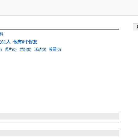
料
61人
他有0个好友
0)
照片(0)
群组(0)
活动(0)
投票(0)