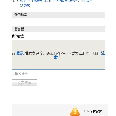
他的:
微博(0)
博客(0)
照片(0)
群组(0)
活动(0)
投票(0)
分享(0)
他的动态
留言板
我的留言：
请
登录
后发表评论。还没有在Zeuux哲思注册吗？现在
注
册
！
匿名身份
发表留言
暂时没有留言