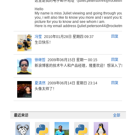
这里是我
的电子邮件
地址（ju
liet.
peter
son44
@rock
etmai
l.com
He
llo
M
y name is miss Juliet viewing and going through your profi
you, i will also like to know you more and i want you to send
picture for you to know and see whom i am.
Here is my email address (juli
et.pe
terso
n44@r
ocket
mail.
com
回复
冯莹
2010年01月28日 星期四 09:37
生日快乐！
回复
徐继哲
2009年06月15日 星期一 00:15
新浪博客的
技术牛人和
产品经理，
隆重欢迎！
想深入了解
新浪
回复
夏清然
2009年06月14日 星期日 23:14
头像太帅了！
最近来访
全部