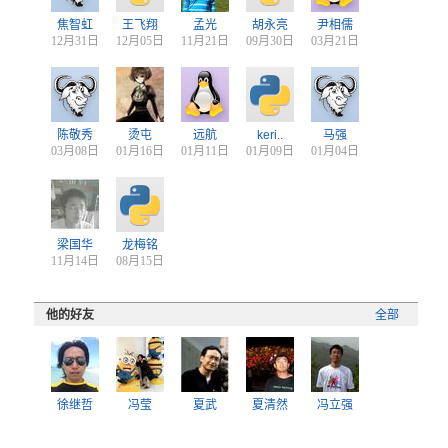
焦智虹
王飞翔
孟光
胡永亮
尹相儒
12月31日
12月05日
11月21日
09月30日
03月21日
陈敬秀
烫屯
远航
keri..
马强
03月08日
01月16日
01月11日
01月09日
01月04日
梁国华
龙梅铭
11月14日
08月15日
他的好友
全部
徐继哲
冯莹
夏武
夏清然
冯立强