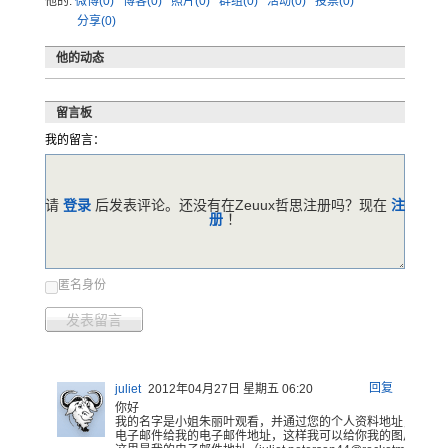
他的:
微博(0)
博客(0)
照片(0)
群组(0)
活动(0)
投票(0)
分享(0)
他的动态
留言板
我的留言：
请
登录
后发表评论。还没有在Zeuux哲思注册吗？现在
注
册
！
匿名身份
发表留言
回复
juliet
2012年04月27日 星期五 06:20
你好
我的
名字是小姐
朱丽叶观看
，并通过您
的个人资料
地址，今天
电子邮件给
我的电子邮
件地址，这
样我可以给
你我的图片
你知