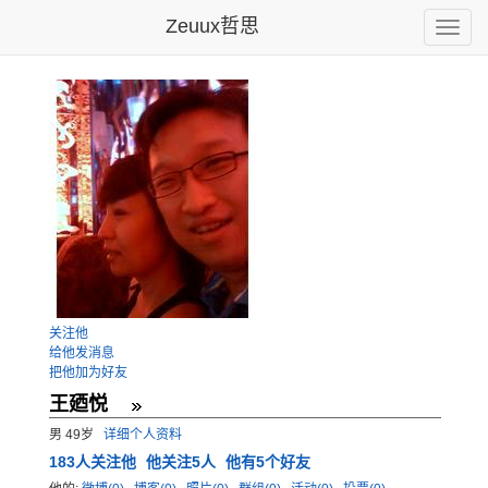
Zeuux哲思
Toggle
naviga
关注他
给他发消息
把他加为好友
王廼悦
男 49岁
详细个人资料
183
人关注他
他关注5人
他有5个好友